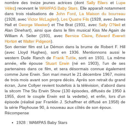
nombre des treize jeunes actrices (dont
Sally Eilers
et
Lupe
Vélez
) recevant le
WAMPAS Baby Stars
. Elle apparaît notamment
dans trois réalisations de
John Ford
,
La Maison du bourreau
(1928, avec
Victor McLaglen
),
Les Quatre Fils
(1928, avec James
Hall et
George Meeker
) et The Brat (1931, avec
Sally O'Neil
et
Alan Dinehart), ainsi que dans le film musical Kiss Me Again de
William A. Seiter (1931, avec
Bernice Claire
,
Edward Everett
Horton
et
Walter Pidgeon
).
Son dernier film est Le Démon dans la brume de Robert F. Hill
(avec Lloyd Hughes), sorti en 1936. Mentionnons aussi le
western Dude Ranch de
Frank Tuttle
, sorti en 1931. La même
année, elle épouse
Stuart Erwin
(né en 1903), l'un de ses
partenaires dans ce film, et sera désormais connue également
comme June Erwin. Son mari meurt le 21 décembre 1967, moins
de trois mois avant son propre décès. Après son retrait du grand
écran, June Collyer revient toutefois à la télévision, d'abord dans
la sitcom The Stu Erwin Show (130 épisodes, diffusés de 1950 à
1955, dont le couple Erwin est la vedette), et enfin, lors d'un
épisode (réalisé par Franklin J. Schaffner et diffusé en 1958) de
la série Playhouse 90, à nouveau aux côtés de son époux.
Récompense
1928 : WAMPAS Baby Stars