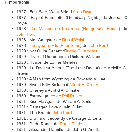
Filmographie
1927 : East Side, West Side d'
Allan Dwan
1927 : Fay et Fanchette (Broadway Nights) de Joseph C
Boyle
1928 :
La Maison du bourreau
(
Hangman's House
) de
John Ford
1928 : Me, Gangster de
Raoul Walsh
1928 :
Les Quatre Fils
(
Four Sons
) de
John Ford
1929 : Not Quite Decent d'
Irving Cummings
1929 : River of Romance de Richard Wallace
1929 : Illusion de Lothar Mendes
1929 : Le Docteur Amour (The Love Doctor) de Melville W.
Brown
1930 : A Man from Wyoming de Rowland V. Lee
1930 : Sweet Kitty Bellairs d'
Alfred E. Green
1930 : Charley's Aunt d'Al Christie
1930 : Extravagance de
Phil Rosen
1931 : Kiss Me Again de William A. Seiter
1931 : Damaged Love d'Irvin Willat
1931 : The Brat de
John Ford
1931 : Drums of Jeopardy de George B. Seitz
1931 : Dude Ranch de
Frank Tuttle
1931 : Alexander Hamilton de John G. Adolfi