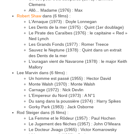
Clemens
Allô... Madame (1976) : Max
Robert Shaw
dans (6 films) :
L'Arnaque (1973) : Doyle Lonnegan
Les Dents de la mer (1975) : Quint (1er doublage)
Le Pirate des Caraïbes (1976) : le capitaine « Red »
Ned Lynch
Les Grands Fonds (1977) : Romer Treece
Sauvez le Neptune (1978) : Quint dans un extrait
des Dents de la mer
L'ouragan vient de Navarone (1978) : le major Keith
Mallory
Lee Marvin dans (6 films) :
Un homme est passé (1955) : Hector David
Monte Walsh (1970) : Monte Walsh
Carnage (1972) : Nick Devlin
L'Empereur du Nord (1973) : A N°1
Du sang dans la poussière (1974) : Harry Spikes
Gorky Park (1983) : Jack Osborne
Rod Steiger dans (6 films) :
La Femme et le Rôdeur (1957) : Paul Hochen
Le Jugement des flèches (1957) : John O'Meara
Le Docteur Jivago (1965) : Victor Komarowsky