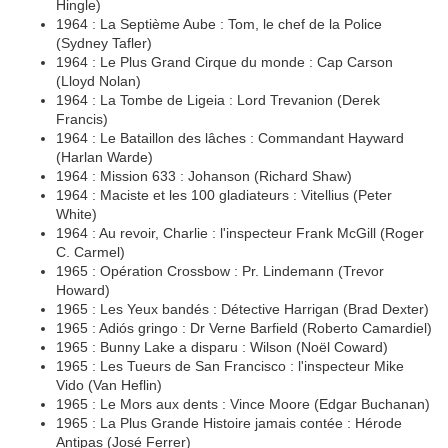
Hingle)
1964 : La Septième Aube : Tom, le chef de la Police
(Sydney Tafler)
1964 : Le Plus Grand Cirque du monde : Cap Carson
(Lloyd Nolan)
1964 : La Tombe de Ligeia : Lord Trevanion (Derek
Francis)
1964 : Le Bataillon des lâches : Commandant Hayward
(Harlan Warde)
1964 : Mission 633 : Johanson (Richard Shaw)
1964 : Maciste et les 100 gladiateurs : Vitellius (Peter
White)
1964 : Au revoir, Charlie : l'inspecteur Frank McGill (Roger
C. Carmel)
1965 : Opération Crossbow : Pr. Lindemann (Trevor
Howard)
1965 : Les Yeux bandés : Détective Harrigan (Brad Dexter)
1965 : Adiós gringo : Dr Verne Barfield (Roberto Camardiel)
1965 : Bunny Lake a disparu : Wilson (Noël Coward)
1965 : Les Tueurs de San Francisco : l'inspecteur Mike
Vido (Van Heflin)
1965 : Le Mors aux dents : Vince Moore (Edgar Buchanan)
1965 : La Plus Grande Histoire jamais contée : Hérode
Antipas (José Ferrer)