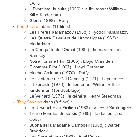
LAPD
L'Exorciste, la suite (1990) : le lieutenant William «
Bill » Kinderman
Gloria (1999) : Ruby
Lee J. Cobb
dans (11 films) :
Les Frères Karamazov (1958) : Fyodor Karamazov
Les Quatre Cavaliers de l'Apocalypse (1962) :
Madariaga
La Conquête de l'Ouest (1962) : le marshal Lou
Ramsey
Notre homme Flint (1966) : Lloyd Cramden
F comme Flint (1967) : Lloyd Cramden
Macho Callahan (1970) : Duffy
Le Fantôme de Cat Dancing (1971) : Lapchance
L'Exorciste (1973) : le lieutenant William « Bill »
Kinderman (1er doublage)
Le Veinard (1975) : le général Henry Steedman
Telly Savalas
dans (8 films) :
La Revanche du Sicilien (1963) : Vincent Santangelo
Trente Minutes de sursis (1965) : le docteur Joe
Coburn
Buona sera Madame Campbell (1968) : Walter
Braddock
Les Corrupteurs (1968) : Emil Dietrich