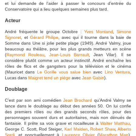
et lui demande de l’aider à passer le concours d’entrée du
Conservatoire qui a lieu quelques semaines plus tard.
Acteur
André fréquente le groupe Octobre :
Yves Montand
,
Simone
Signoret
, et
Gérard Philipe
, avec qui il tourne dans la baie de
Somme dans Une si jolie petite plage (1949). André Valmy, joue
beaucoup au théâtre, pour les plus grands metteurs en scène
(
Raymond Rouleau
,
Jean-Louis Barrault
, Jean Vilar). Il se
considère plutôt comme un acteur instinctif. André enchaîne les
rôles de flics et de gangsters pour la télévision et le cinéma
(Mauricet dans
Le Gorille vous salue bien
avec
Lino Ventura
,
Lucas dans
Maigret tend un piège
avec
Jean Gabin
).
Doublage
C’est par son ami comédien
Jean Brochard
qu’André Valmy se
lance dans le doublage au début des années 50. On lui confie
des premiers rôles ou des grands seconds rôles, pour des
personnages souvent durs et autoritaires, mais non dénués de
fantaisie. Il prête sa voix grave et rocailleuse à
Walter Matthau
,
George C. Scott, Rod Steiger,
Karl Malden
,
Robert Shaw
,
Alberto
Sordi
, et ponctuellement à
Laurence Olivier
(
Marathon Man
),