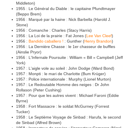
Middleton)
1955 : Le Général du Diable : le capitaine Pfundtmayer
(Beppo Brem)
1956 : Marqué par la haine : Nick Barbella (Harold J.
Stone)
1956 : Comanche : Charles (Stacy Harris)
1956 : La Loi de la prairie : Fat Jones (
Lee Van Cleef
)
1956 :
Bandido caballero !
: Gunther (
Henry Brandon
)
1956 : La Dernière Chasse : le 1er chasseur de buffles
(Ainslie Pryor)
1956 : L'Infernale Poursuite : William « Bill » Campbell (Jeff
York)
1957 : L'aigle vole au soleil : John Dodge (Ward Bond)
1957 : Monpti : le mari de Charlotte (Bum Krüger)
1957 : Police internationale : Murphy (Lionel Murton)
1957 : Le Redoutable Homme des neiges : Dr John
Rollason (Peter Cushing)
1957 : Pour que les autres vivent : Michael Faroni (Eddie
Byrne)
1958 : Fort Massacre : le soldat McGurney (Forrest
Tucker)
1958 : Le Septième Voyage de Sinbad : Harufa, le second
de Sinbad (Alfred Brown)