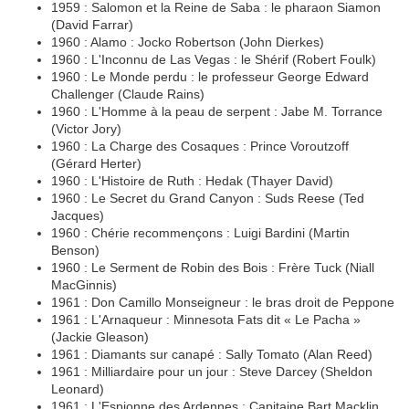
1959 : Salomon et la Reine de Saba : le pharaon Siamon
(David Farrar)
1960 : Alamo : Jocko Robertson (John Dierkes)
1960 : L'Inconnu de Las Vegas : le Shérif (Robert Foulk)
1960 : Le Monde perdu : le professeur George Edward
Challenger (Claude Rains)
1960 : L'Homme à la peau de serpent : Jabe M. Torrance
(Victor Jory)
1960 : La Charge des Cosaques : Prince Voroutzoff
(Gérard Herter)
1960 : L'Histoire de Ruth : Hedak (Thayer David)
1960 : Le Secret du Grand Canyon : Suds Reese (Ted
Jacques)
1960 : Chérie recommençons : Luigi Bardini (Martin
Benson)
1960 : Le Serment de Robin des Bois : Frère Tuck (Niall
MacGinnis)
1961 : Don Camillo Monseigneur : le bras droit de Peppone
1961 : L'Arnaqueur : Minnesota Fats dit « Le Pacha »
(Jackie Gleason)
1961 : Diamants sur canapé : Sally Tomato (Alan Reed)
1961 : Milliardaire pour un jour : Steve Darcey (Sheldon
Leonard)
1961 : L'Espionne des Ardennes : Capitaine Bart Macklin