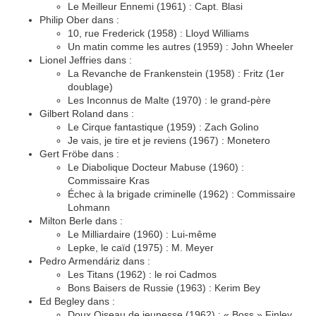
Le Meilleur Ennemi (1961) : Capt. Blasi
Philip Ober dans :
10, rue Frederick (1958) : Lloyd Williams
Un matin comme les autres (1959) : John Wheeler
Lionel Jeffries dans :
La Revanche de Frankenstein (1958) : Fritz (1er
doublage)
Les Inconnus de Malte (1970) : le grand-père
Gilbert Roland dans :
Le Cirque fantastique (1959) : Zach Golino
Je vais, je tire et je reviens (1967) : Monetero
Gert Fröbe dans :
Le Diabolique Docteur Mabuse (1960) :
Commissaire Kras
Échec à la brigade criminelle (1962) : Commissaire
Lohmann
Milton Berle dans :
Le Milliardaire (1960) : Lui-même
Lepke, le caïd (1975) : M. Meyer
Pedro Armendáriz dans :
Les Titans (1962) : le roi Cadmos
Bons Baisers de Russie (1963) : Kerim Bey
Ed Begley dans :
Doux Oiseau de jeunesse (1962) : « Boss » Finley