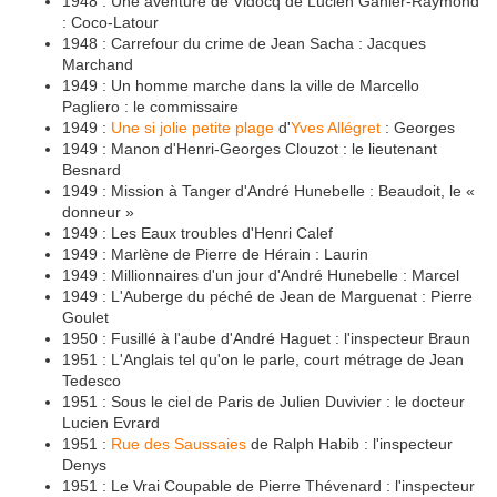
1948 : Une aventure de Vidocq de Lucien Ganier-Raymond
: Coco-Latour
1948 : Carrefour du crime de Jean Sacha : Jacques
Marchand
1949 : Un homme marche dans la ville de Marcello
Pagliero : le commissaire
1949 :
Une si jolie petite plage
d'
Yves Allégret
: Georges
1949 : Manon d'Henri-Georges Clouzot : le lieutenant
Besnard
1949 : Mission à Tanger d'André Hunebelle : Beaudoit, le «
donneur »
1949 : Les Eaux troubles d'Henri Calef
1949 : Marlène de Pierre de Hérain : Laurin
1949 : Millionnaires d'un jour d'André Hunebelle : Marcel
1949 : L'Auberge du péché de Jean de Marguenat : Pierre
Goulet
1950 : Fusillé à l'aube d'André Haguet : l'inspecteur Braun
1951 : L'Anglais tel qu'on le parle, court métrage de Jean
Tedesco
1951 : Sous le ciel de Paris de Julien Duvivier : le docteur
Lucien Evrard
1951 :
Rue des Saussaies
de Ralph Habib : l'inspecteur
Denys
1951 : Le Vrai Coupable de Pierre Thévenard : l'inspecteur