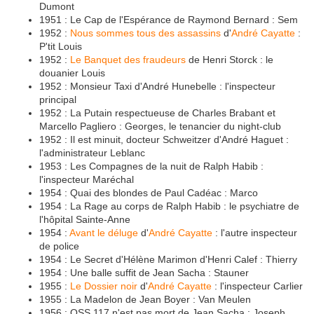
Dumont
1951 : Le Cap de l'Espérance de Raymond Bernard : Sem
1952 :
Nous sommes tous des assassins
d'
André Cayatte
:
P'tit Louis
1952 :
Le Banquet des fraudeurs
de Henri Storck : le
douanier Louis
1952 : Monsieur Taxi d'André Hunebelle : l'inspecteur
principal
1952 : La Putain respectueuse de Charles Brabant et
Marcello Pagliero : Georges, le tenancier du night-club
1952 : Il est minuit, docteur Schweitzer d'André Haguet :
l'administrateur Leblanc
1953 : Les Compagnes de la nuit de Ralph Habib :
l'inspecteur Maréchal
1954 : Quai des blondes de Paul Cadéac : Marco
1954 : La Rage au corps de Ralph Habib : le psychiatre de
l'hôpital Sainte-Anne
1954 :
Avant le déluge
d'
André Cayatte
: l'autre inspecteur
de police
1954 : Le Secret d'Hélène Marimon d'Henri Calef : Thierry
1954 : Une balle suffit de Jean Sacha : Stauner
1955 :
Le Dossier noir
d'
André Cayatte
: l'inspecteur Carlier
1955 : La Madelon de Jean Boyer : Van Meulen
1956 : OSS 117 n'est pas mort de Jean Sacha : Joseph