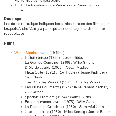
Pierre Nicolas : Chasserand
1981 : Le Rembrandt de Verrières de Pierre Goutas :
Lucien
Doublage
Les dates en italique indiquent les sorties initiales des films pour
lesquels André Valmy a participé aux doublages tardifs ou aux
redoublages.
Films
Walter Matthau
dans (19 films) :
L'Étoile brisée (1958) : Jesse Hibbs
La Grande Combine (1966) : Willie Gingrich
Drôle de couple (1968) : Oscar Madison
Plaza Suite (1971) : Roy Hubley / Jesse Kiplinger /
Sam Nash
Tuez Charley Varrick ! (1973) : Charley Varrick
Les Pirates du métro (1974) : le lieutenant Zachary «
Z » Garber
Spéciale Première (1974) : Walter Burns
Ennemis comme avant (1975) : Willy Clark
La Puce et le Grincheux (1980) : Sorrowful John
Jeux d'espions (1980) : Miles Kendig / James Butler