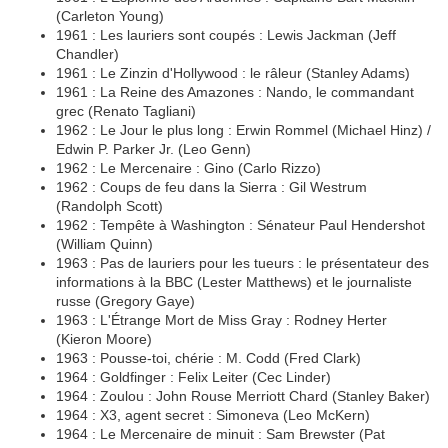
(Carleton Young)
1961 : Les lauriers sont coupés : Lewis Jackman (Jeff
Chandler)
1961 : Le Zinzin d'Hollywood : le râleur (Stanley Adams)
1961 : La Reine des Amazones : Nando, le commandant
grec (Renato Tagliani)
1962 : Le Jour le plus long : Erwin Rommel (Michael Hinz) /
Edwin P. Parker Jr. (Leo Genn)
1962 : Le Mercenaire : Gino (Carlo Rizzo)
1962 : Coups de feu dans la Sierra : Gil Westrum
(Randolph Scott)
1962 : Tempête à Washington : Sénateur Paul Hendershot
(William Quinn)
1963 : Pas de lauriers pour les tueurs : le présentateur des
informations à la BBC (Lester Matthews) et le journaliste
russe (Gregory Gaye)
1963 : L'Étrange Mort de Miss Gray : Rodney Herter
(Kieron Moore)
1963 : Pousse-toi, chérie : M. Codd (Fred Clark)
1964 : Goldfinger : Felix Leiter (Cec Linder)
1964 : Zoulou : John Rouse Merriott Chard (Stanley Baker)
1964 : X3, agent secret : Simoneva (Leo McKern)
1964 : Le Mercenaire de minuit : Sam Brewster (Pat