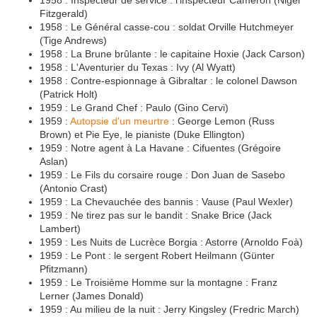
1958 : Inspecteur de service : l'inspecteur Cameron (Nigel
Fitzgerald)
1958 : Le Général casse-cou : soldat Orville Hutchmeyer
(Tige Andrews)
1958 : La Brune brûlante : le capitaine Hoxie (Jack Carson)
1958 : L'Aventurier du Texas : Ivy (Al Wyatt)
1958 : Contre-espionnage à Gibraltar : le colonel Dawson
(Patrick Holt)
1959 : Le Grand Chef : Paulo (Gino Cervi)
1959 :
Autopsie d'un meurtre
: George Lemon (Russ
Brown) et Pie Eye, le pianiste (Duke Ellington)
1959 : Notre agent à La Havane : Cifuentes (Grégoire
Aslan)
1959 : Le Fils du corsaire rouge : Don Juan de Sasebo
(Antonio Crast)
1959 : La Chevauchée des bannis : Vause (Paul Wexler)
1959 : Ne tirez pas sur le bandit : Snake Brice (Jack
Lambert)
1959 : Les Nuits de Lucrèce Borgia : Astorre (Arnoldo Foà)
1959 : Le Pont : le sergent Robert Heilmann (Günter
Pfitzmann)
1959 : Le Troisième Homme sur la montagne : Franz
Lerner (James Donald)
1959 : Au milieu de la nuit : Jerry Kingsley (Fredric March)