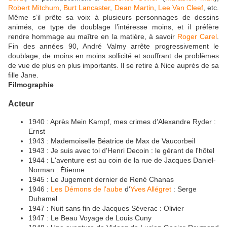
Robert Mitchum
,
Burt Lancaster
,
Dean Martin
,
Lee Van Cleef
, etc.
Même s’il prête sa voix à plusieurs personnages de dessins
animés, ce type de doublage l’intéresse moins, et il préfère
rendre hommage au maître en la matière, à savoir
Roger Carel
.
Fin des années 90, André Valmy arrête progressivement le
doublage, de moins en moins sollicité et souffrant de problèmes
de vue de plus en plus importants. Il se retire à Nice auprès de sa
fille Jane.
Filmographie
Acteur
1940 : Après Mein Kampf, mes crimes d'Alexandre Ryder :
Ernst
1943 : Mademoiselle Béatrice de Max de Vaucorbeil
1943 : Je suis avec toi d'Henri Decoin : le gérant de l'hôtel
1944 : L'aventure est au coin de la rue de Jacques Daniel-
Norman : Étienne
1945 : Le Jugement dernier de René Chanas
1946 :
Les Démons de l'aube
d'
Yves Allégret
: Serge
Duhamel
1947 : Nuit sans fin de Jacques Séverac : Olivier
1947 : Le Beau Voyage de Louis Cuny