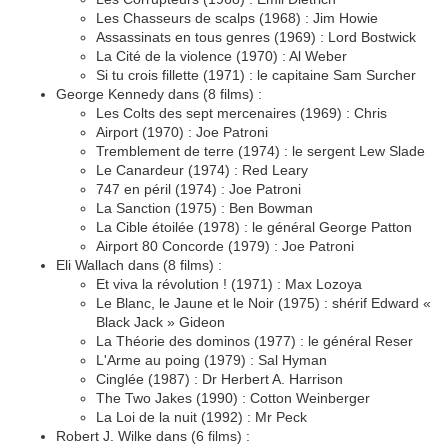
Les Chasseurs de scalps (1968) : Jim Howie
Assassinats en tous genres (1969) : Lord Bostwick
La Cité de la violence (1970) : Al Weber
Si tu crois fillette (1971) : le capitaine Sam Surcher
George Kennedy dans (8 films) :
Les Colts des sept mercenaires (1969) : Chris
Airport (1970) : Joe Patroni
Tremblement de terre (1974) : le sergent Lew Slade
Le Canardeur (1974) : Red Leary
747 en péril (1974) : Joe Patroni
La Sanction (1975) : Ben Bowman
La Cible étoilée (1978) : le général George Patton
Airport 80 Concorde (1979) : Joe Patroni
Eli Wallach dans (8 films) :
Et viva la révolution ! (1971) : Max Lozoya
Le Blanc, le Jaune et le Noir (1975) : shérif Edward «
Black Jack » Gideon
La Théorie des dominos (1977) : le général Reser
L'Arme au poing (1979) : Sal Hyman
Cinglée (1987) : Dr Herbert A. Harrison
The Two Jakes (1990) : Cotton Weinberger
La Loi de la nuit (1992) : Mr Peck
Robert J. Wilke dans (6 films) :