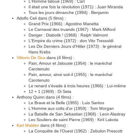
L'Homme tatoué (1969) : Carl
Il était une fois la révolution (1971) : Juan Miranda
Tous les jours dimanche (1994) : Benjamin
Adolfo Celi dans (5 films) :
Grand Prix (1966) : Agostino Manetta
Le Carnaval des truands (1967) : Mark Milford
Danger : Diabolik ! (1968) : Ralph Valmont
L'Empire du crime (1972) : don Vito Tressoldi
Les Dix Derniers Jours d'Hitler (1973) : le général
Hans Krebs
Vittorio De Sica
dans (4 films) :
Pain, Amour et Jalousie (1954) : le maréchal
Carotenuto
Pain, amour, ainsi soit-il (1955) : le maréchal
Carotenuto
Le renard s'évade à trois heures (1966) : Lui-même
12 + 1 (1969) : Di Seta
Anthony Quinn dans (4 films) :
Le Brave et la Belle (1955) : Luis Santos
L'Homme aux colts d'or (1959) : Tom Morgan
La Bataille de San Sebastian (1968) : Leon Alastray
Les Souliers de saint Pierre (1969) : Kiril Lakota
Karl Malden
dans (4 films) :
La Conquête de l'Ouest (1962) : Zebulon Prescott