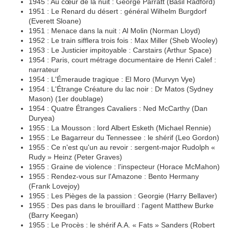
1945 : Au cœur de la nuit : George Parratt (Basil Radford)
1951 : Le Renard du désert : général Wilhelm Burgdorf
(Everett Sloane)
1951 : Menace dans la nuit : Al Molin (Norman Lloyd)
1952 : Le train sifflera trois fois : Max Miller (Sheb Wooley)
1953 : Le Justicier impitoyable : Carstairs (Arthur Space)
1954 : Paris, court métrage documentaire de Henri Calef :
narrateur
1954 : L'Émeraude tragique : El Moro (Murvyn Vye)
1954 : L'Étrange Créature du lac noir : Dr Matos (Sydney
Mason) (1er doublage)
1954 : Quatre Étranges Cavaliers : Ned McCarthy (Dan
Duryea)
1955 : La Mousson : lord Albert Esketh (Michael Rennie)
1955 : Le Bagarreur du Tennessee : le shérif (Leo Gordon)
1955 : Ce n'est qu'un au revoir : sergent-major Rudolph «
Rudy » Heinz (Peter Graves)
1955 : Graine de violence : l'inspecteur (Horace McMahon)
1955 : Rendez-vous sur l'Amazone : Bento Hermany
(Frank Lovejoy)
1955 : Les Pièges de la passion : Georgie (Harry Bellaver)
1955 : Des pas dans le brouillard : l'agent Matthew Burke
(Barry Keegan)
1955 : Le Procès : le shérif A.A. « Fats » Sanders (Robert