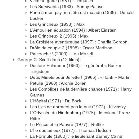
Victor la gaffe (1981) : Trabucco
Les Survivants (1983) : Sonny Paluso
Parle à mon psy, ma tête est malade (1988) : Donald
Becker
Les Grincheux (1993) : Max
L'Amour en équation (1994) : Albert Einstein
Les Grincheux 2 (1995) : Max
La Croisière aventureuse (1997) : Charlie Gordon
Drôle de couple 2 (1998) : Oscar Madison
Raccroche ! (2000) : Lou Mozell
George C. Scott dans (12 films) :
Docteur Folamour (1963) : le général « Buck »
Turgidson
Deux Minets pour Juliette ! (1966) : « Tank » Martin
Petulia (1968) : Archie Bollen
Les Complices de la dernière chance (1971) : Harry
Garnes
L'Hôpital (1971) : Dr. Bock
Les flics ne dorment pas la nuit (1972) : Kilvinsky
L'Odyssée du Hindenburg (1975) : le colonel Franz
Ritter
Le Prince et le Pauvre (1977) : Ruffler
L'Île des adieux (1977) : Thomas Hudson
La Formule (1980) : le lieutenant Barney Caine