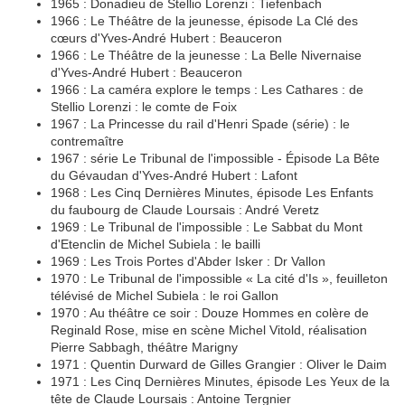
1965 : Donadieu de Stellio Lorenzi : Tiefenbach
1966 : Le Théâtre de la jeunesse, épisode La Clé des
cœurs d'Yves-André Hubert : Beauceron
1966 : Le Théâtre de la jeunesse : La Belle Nivernaise
d'Yves-André Hubert : Beauceron
1966 : La caméra explore le temps : Les Cathares : de
Stellio Lorenzi : le comte de Foix
1967 : La Princesse du rail d'Henri Spade (série) : le
contremaître
1967 : série Le Tribunal de l'impossible - Épisode La Bête
du Gévaudan d'Yves-André Hubert : Lafont
1968 : Les Cinq Dernières Minutes, épisode Les Enfants
du faubourg de Claude Loursais : André Veretz
1969 : Le Tribunal de l'impossible : Le Sabbat du Mont
d'Etenclin de Michel Subiela : le bailli
1969 : Les Trois Portes d'Abder Isker : Dr Vallon
1970 : Le Tribunal de l'impossible « La cité d'Is », feuilleton
télévisé de Michel Subiela : le roi Gallon
1970 : Au théâtre ce soir : Douze Hommes en colère de
Reginald Rose, mise en scène Michel Vitold, réalisation
Pierre Sabbagh, théâtre Marigny
1971 : Quentin Durward de Gilles Grangier : Oliver le Daim
1971 : Les Cinq Dernières Minutes, épisode Les Yeux de la
tête de Claude Loursais : Antoine Tergnier