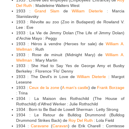
Del Ruth
: Madeleine Walters West
1933 :
Grand Slam
de
William Dieterle
: Marcia
Stanislavsky
1933 : Révolte au zoo (Zoo in Budapest) de Rowland V.
Lee : Eve
1933 : La Vie de Jimmy Dolan (The Life of Jimmy Dolan)
d'Archie Mayo : Peggy
1933 : Héros à vendre (Heroes for sale) de
William A.
Wellman
: Ruth
1933 : Rose de minuit (Midnight Mary) de
William A.
Wellman
: Mary Martin
1933 : She Had to Say Yes de George Amy et Busby
Berkeley : Florence 'Flo' Denny
1933 : The Devil's in Love de
William Dieterle
: Margot
Lesesne
1933 :
Ceux de la zone
(
A man's castle
) de
Frank Borzage
: Trina
1934 : La Maison des Rothschild (The House of
Rothschild) d'Alfred Werker : Julie Rothschild
1934 : Born to Be Bad de Lowell Sherman : Letty Strong
1934 : Le Retour de Bulldog Drummond (Bulldog
Drummond Strikes Back) de
Roy Del Ruth
: Lola Field
1934 :
Caravane
(
Caravan
) de Erik Charell : Comtesse