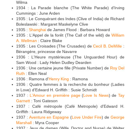
Wilma
1934 : La Parade blanche (The White Parade) d'Irving
Cummings : June Arden
1935 : Le Conquérant des Indes (Clive of India) de Richard
Boleslawski : Margaret Maskelyne Clive
1935 :
Shanghai
de James Flood : Barbara Howard
1935 : L'Appel de la forêt (The Call of the wild) de
William
A. Wellman
: Claire Blake
1935 : Les Croisades (The Crusades) de
Cecil B. DeMille
:
Bérangère, princesse de Navarre
1936 : L'Heure mystérieuse (The Unguarded Hour) de
Sam Wood : Lady Helen Dudley Dearden
1936 : Une certaine jeune fille (Private Number) de
Roy Del
Ruth
: Ellen Neal
1936 : Ramona d'
Henry King
: Ramona
1936 : Quatre femmes à la recherche du bonheur (Ladies
in Love) d'Edward H. Griffith : Susie Schmidt
1937 :
L'Amour en première page
(
Love Is News
) de
Tay
Garnett
: Toni Gateson
1937 : Café métropole (Café Metropole) d'Edward H.
Griffith : Laura Ridgeway
1937 :
Aventure en Espagne
(
Love Under Fire
) de
George
Marshall
: Myra Cooper
1937 : Jeux de dames (Wife, Doctor and Nurse) de Walter