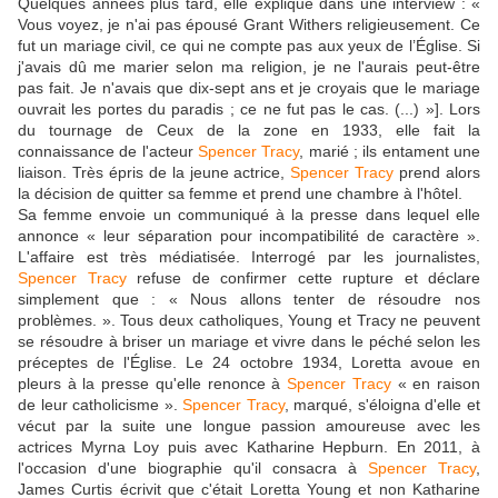
Quelques années plus tard, elle explique dans une interview : «
Vous voyez, je n'ai pas épousé Grant Withers religieusement. Ce
fut un mariage civil, ce qui ne compte pas aux yeux de l’Église. Si
j'avais dû me marier selon ma religion, je ne l'aurais peut-être
pas fait. Je n'avais que dix-sept ans et je croyais que le mariage
ouvrait les portes du paradis ; ce ne fut pas le cas. (...) »]. Lors
du tournage de Ceux de la zone en 1933, elle fait la
connaissance de l'acteur
Spencer Tracy
, marié ; ils entament une
liaison. Très épris de la jeune actrice,
Spencer Tracy
prend alors
la décision de quitter sa femme et prend une chambre à l'hôtel.
Sa femme envoie un communiqué à la presse dans lequel elle
annonce « leur séparation pour incompatibilité de caractère ».
L'affaire est très médiatisée. Interrogé par les journalistes,
Spencer Tracy
refuse de confirmer cette rupture et déclare
simplement que : « Nous allons tenter de résoudre nos
problèmes. ». Tous deux catholiques, Young et Tracy ne peuvent
se résoudre à briser un mariage et vivre dans le péché selon les
préceptes de l'Église. Le 24 octobre 1934, Loretta avoue en
pleurs à la presse qu'elle renonce à
Spencer Tracy
« en raison
de leur catholicisme ».
Spencer Tracy
, marqué, s'éloigna d'elle et
vécut par la suite une longue passion amoureuse avec les
actrices Myrna Loy puis avec Katharine Hepburn. En 2011, à
l'occasion d'une biographie qu'il consacra à
Spencer Tracy
,
James Curtis écrivit que c'était Loretta Young et non Katharine