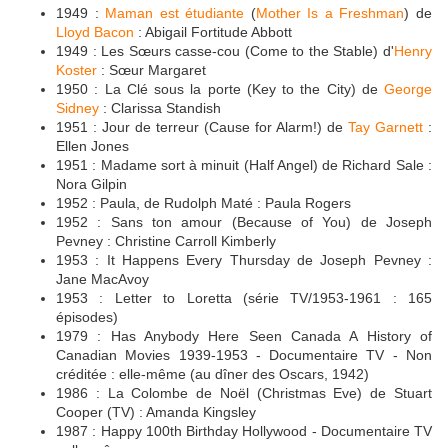
1949 :
Maman est étudiante
(
Mother Is a Freshman
) de
Lloyd Bacon
: Abigail Fortitude Abbott
1949 : Les Sœurs casse-cou (Come to the Stable) d'
Henry
Koster
: Sœur Margaret
1950 : La Clé sous la porte (Key to the City) de
George
Sidney
: Clarissa Standish
1951 : Jour de terreur (Cause for Alarm!) de
Tay Garnett
:
Ellen Jones
1951 : Madame sort à minuit (Half Angel) de Richard Sale :
Nora Gilpin
1952 : Paula, de Rudolph Maté : Paula Rogers
1952 : Sans ton amour (Because of You) de Joseph
Pevney : Christine Carroll Kimberly
1953 : It Happens Every Thursday de Joseph Pevney :
Jane MacAvoy
1953 : Letter to Loretta (série TV/1953-1961 : 165
épisodes)
1979 : Has Anybody Here Seen Canada A History of
Canadian Movies 1939-1953 - Documentaire TV - Non
créditée : elle-même (au dîner des Oscars, 1942)
1986 : La Colombe de Noël (Christmas Eve) de Stuart
Cooper (TV) : Amanda Kingsley
1987 : Happy 100th Birthday Hollywood - Documentaire TV