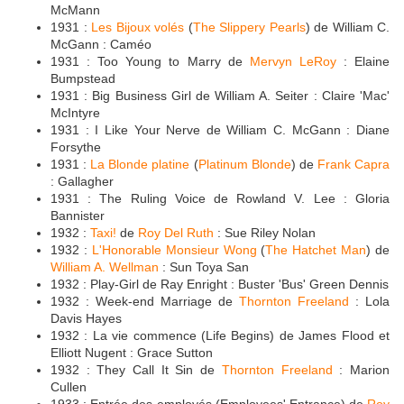
McMann
1931 :
Les Bijoux volés
(
The Slippery Pearls
) de William C.
McGann : Caméo
1931 : Too Young to Marry de
Mervyn LeRoy
: Elaine
Bumpstead
1931 : Big Business Girl de William A. Seiter : Claire 'Mac'
McIntyre
1931 : I Like Your Nerve de William C. McGann : Diane
Forsythe
1931 :
La Blonde platine
(
Platinum Blonde
) de
Frank Capra
: Gallagher
1931 : The Ruling Voice de Rowland V. Lee : Gloria
Bannister
1932 :
Taxi!
de
Roy Del Ruth
: Sue Riley Nolan
1932 :
L'Honorable Monsieur Wong
(
The Hatchet Man
) de
William A. Wellman
: Sun Toya San
1932 : Play-Girl de Ray Enright : Buster 'Bus' Green Dennis
1932 : Week-end Marriage de
Thornton Freeland
: Lola
Davis Hayes
1932 : La vie commence (Life Begins) de James Flood et
Elliott Nugent : Grace Sutton
1932 : They Call It Sin de
Thornton Freeland
: Marion
Cullen
1933 : Entrée des employés (Employees' Entrance) de
Roy