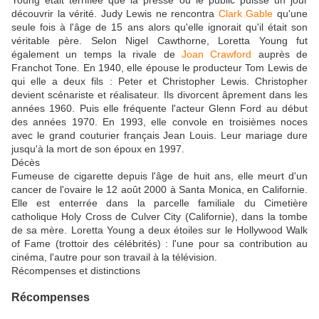
découvrir la vérité. Judy Lewis ne rencontra
Clark Gable
qu'une
seule fois à l'âge de 15 ans alors qu'elle ignorait qu'il était son
véritable père. Selon Nigel Cawthorne, Loretta Young fut
également un temps la rivale de
Joan Crawford
auprès de
Franchot Tone. En 1940, elle épouse le producteur Tom Lewis de
qui elle a deux fils : Peter et Christopher Lewis. Christopher
devient scénariste et réalisateur. Ils divorcent âprement dans les
années 1960. Puis elle fréquente l'acteur Glenn Ford au début
des années 1970. En 1993, elle convole en troisièmes noces
avec le grand couturier français Jean Louis. Leur mariage dure
jusqu'à la mort de son époux en 1997.
Décès
Fumeuse de cigarette depuis l'âge de huit ans, elle meurt d'un
cancer de l'ovaire le 12 août 2000 à Santa Monica, en Californie.
Elle est enterrée dans la parcelle familiale du Cimetière
catholique Holy Cross de Culver City (Californie), dans la tombe
de sa mère. Loretta Young a deux étoiles sur le Hollywood Walk
of Fame (trottoir des célébrités) : l'une pour sa contribution au
cinéma, l'autre pour son travail à la télévision.
Récompenses et distinctions
Récompenses