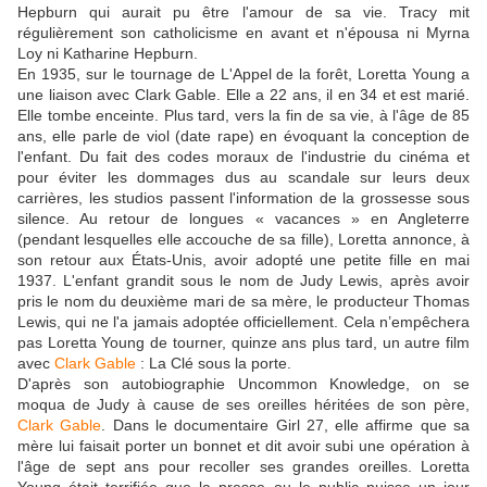
Hepburn qui aurait pu être l'amour de sa vie. Tracy mit
régulièrement son catholicisme en avant et n'épousa ni Myrna
Loy ni Katharine Hepburn.
En 1935, sur le tournage de L'Appel de la forêt, Loretta Young a
une liaison avec Clark Gable. Elle a 22 ans, il en 34 et est marié.
Elle tombe enceinte. Plus tard, vers la fin de sa vie, à l'âge de 85
ans, elle parle de viol (date rape) en évoquant la conception de
l'enfant. Du fait des codes moraux de l'industrie du cinéma et
pour éviter les dommages dus au scandale sur leurs deux
carrières, les studios passent l'information de la grossesse sous
silence. Au retour de longues « vacances » en Angleterre
(pendant lesquelles elle accouche de sa fille), Loretta annonce, à
son retour aux États-Unis, avoir adopté une petite fille en mai
1937. L'enfant grandit sous le nom de Judy Lewis, après avoir
pris le nom du deuxième mari de sa mère, le producteur Thomas
Lewis, qui ne l'a jamais adoptée officiellement. Cela n’empêchera
pas Loretta Young de tourner, quinze ans plus tard, un autre film
avec
Clark Gable
: La Clé sous la porte.
D'après son autobiographie Uncommon Knowledge, on se
moqua de Judy à cause de ses oreilles héritées de son père,
Clark Gable
. Dans le documentaire Girl 27, elle affirme que sa
mère lui faisait porter un bonnet et dit avoir subi une opération à
l'âge de sept ans pour recoller ses grandes oreilles. Loretta
Young était terrifiée que la presse ou le public puisse un jour