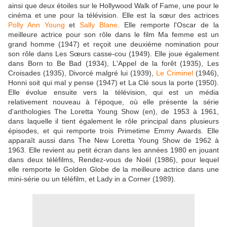
ainsi que deux étoiles sur le Hollywood Walk of Fame, une pour le
cinéma et une pour la télévision. Elle est la sœur des actrices
Polly Ann Young
et
Sally Blane
. Elle remporte l'Oscar de la
meilleure actrice pour son rôle dans le film Ma femme est un
grand homme (1947) et reçoit une deuxième nomination pour
son rôle dans Les Sœurs casse-cou (1949). Elle joue également
dans Born to Be Bad (1934), L'Appel de la forêt (1935), Les
Croisades (1935), Divorcé malgré lui (1939),
Le Criminel
(1946),
Honni soit qui mal y pense (1947) et La Clé sous la porte (1950).
Elle évolue ensuite vers la télévision, qui est un média
relativement nouveau à l'époque, où elle présente la série
d'anthologies The Loretta Young Show (en), de 1953 à 1961,
dans laquelle il tient également le rôle principal dans plusieurs
épisodes, et qui remporte trois Primetime Emmy Awards. Elle
apparaît aussi dans The New Loretta Young Show de 1962 à
1963. Elle revient au petit écran dans les années 1980 en jouant
dans deux téléfilms, Rendez-vous de Noël (1986), pour lequel
elle remporte le Golden Globe de la meilleure actrice dans une
mini-série ou un téléfilm, et Lady in a Corner (1989).