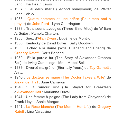
Lang : Ina Heath Lewis
1937 : J'ai deux maris (Second honeymoon) de Walter
Lang : Vicky
1938 :
Quatre hommes et une prière
(
Four men and a
prayer
) de
John Ford
: Lynn Cherrington
1938 : Trois souris aveugles (Three Blind Mice) de William
A. Seiter : Pamela Charters
1938 : Suez d'
Allan Dwan
: Eugénie de Montijo
1938 : Kentucky de David Butler : Sally Goodwin
1939 : Échec à la dame (Wife, Husband and Friend) de
Gregory Ratoff
: Doris Borland
1939 : Et la parole fut (The Story of Alexander Graham
Bell) de Irving Cummings : Mme Mabel Bell
1939 : Divorcé malgré lui (Eternally Yours) de
Tay Garnett
:
Anita
1940 :
Le docteur se marie
(
The Doctor Takes a Wife
) de
Alexander Hall
: June Cameron
1940 : Et l’amour vint (He Stayed for Breakfast)
d'
Alexander Hall
: Marianna Duval
1941 : Une femme à poigne (The Lady from Cheyenne) de
Frank Lloyd : Annie Morgan
1941 :
La Rose blanche
(
The Men in Her Life
) de
Gregory
Ratoff
: Lina Varsavina