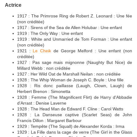
Actrice
1917 : The Primrose Ring de Robert Z. Leonard : Une fée
(non créditée)
1917 : Sirens of the Sea de Allen Holubar : Une enfant
1919 : The Only Way : Une enfant
1919 : White and Unmarried de Tom Forman : Une enfant
(non créditée)
1921 :
Le Cheik
de George Melford : Une enfant (non
créditée)
1927 : Pas sage mais mignonne (Naughty But Nice) de
Millard Webb : non créditée
1927 : Her Wild Oat de Marshall Neilan : non créditée
1928 : The Whip Woman de Joseph C. Boyle : Une fille
1928 : Ris donc paillasse (Laugh, Clown, Laugh) de
Herbert Brenon : Simonetta
1928 : Femme (The Magnificent Flirt) de Harry d'Abbadie
d'Arrast : Denise Laverne
1928 : The Head Man de Edward F. Cline : Carol Watts
1928 : La Danseuse captive (Scarlet Seas) de John
Francis Dillon : Margaret Barbour
1929 : Tempête (The Squall) de Alexander Korda : Irma
1929 : La Fille dans la cage de verre (The Girl in the Glass