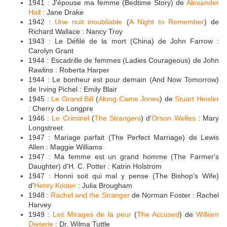
1941 : J'épouse ma femme (Bedtime Story) de
Alexander
Hall
: Jane Drake
1942 :
Une nuit inoubliable
(
A Night to Remember
) de
Richard Wallace : Nancy Troy
1943 : Le Défilé de la mort (China) de John Farrow :
Carolyn Grant
1944 : Escadrille de femmes (Ladies Courageous) de John
Rawlins : Roberta Harper
1944 : Le bonheur est pour demain (And Now Tomorrow)
de Irving Pichel : Emily Blair
1945 :
Le Grand Bill
(
Along Came Jones
) de
Stuart Heisler
: Cherry de Longpre
1946 :
Le Criminel
(
The Strangers
) d'
Orson Welles
: Mary
Longstreet
1947 : Mariage parfait (The Perfect Marriage) de Lewis
Allen : Maggie Williams
1947 : Ma femme est un grand homme (The Farmer's
Daughter) d'H. C. Potter : Katrin Holstrom
1947 : Honni soit qui mal y pense (The Bishop's Wife)
d'
Henry Koster
: Julia Brougham
1948 :
Rachel and the Stranger
de Norman Foster : Rachel
Harvey
1949 :
Les Mirages de la peur
(
The Accused
) de
William
Dieterle
: Dr. Wilma Tuttle