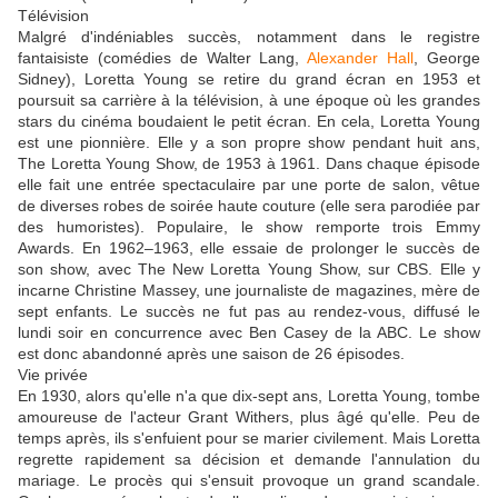
Télévision
Malgré d'indéniables succès, notamment dans le registre
fantaisiste (comédies de Walter Lang,
Alexander Hall
, George
Sidney), Loretta Young se retire du grand écran en 1953 et
poursuit sa carrière à la télévision, à une époque où les grandes
stars du cinéma boudaient le petit écran. En cela, Loretta Young
est une pionnière. Elle y a son propre show pendant huit ans,
The Loretta Young Show, de 1953 à 1961. Dans chaque épisode
elle fait une entrée spectaculaire par une porte de salon, vêtue
de diverses robes de soirée haute couture (elle sera parodiée par
des humoristes). Populaire, le show remporte trois Emmy
Awards. En 1962–1963, elle essaie de prolonger le succès de
son show, avec The New Loretta Young Show, sur CBS. Elle y
incarne Christine Massey, une journaliste de magazines, mère de
sept enfants. Le succès ne fut pas au rendez-vous, diffusé le
lundi soir en concurrence avec Ben Casey de la ABC. Le show
est donc abandonné après une saison de 26 épisodes.
Vie privée
En 1930, alors qu'elle n'a que dix-sept ans, Loretta Young, tombe
amoureuse de l'acteur Grant Withers, plus âgé qu'elle. Peu de
temps après, ils s'enfuient pour se marier civilement. Mais Loretta
regrette rapidement sa décision et demande l'annulation du
mariage. Le procès qui s'ensuit provoque un grand scandale.