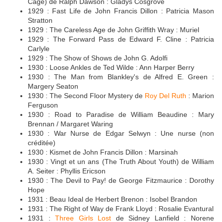
Cage) de Ralph Dawson : Gladys Cosgrove
1929 : Fast Life de John Francis Dillon : Patricia Mason
Stratton
1929 : The Careless Age de John Griffith Wray : Muriel
1929 : The Forward Pass de Edward F. Cline : Patricia
Carlyle
1929 : The Show of Shows de John G. Adolfi
1930 : Loose Ankles de Ted Wilde : Ann Harper Berry
1930 : The Man from Blankley's de Alfred E. Green :
Margery Seaton
1930 : The Second Floor Mystery de
Roy Del Ruth
: Marion
Ferguson
1930 : Road to Paradise de William Beaudine : Mary
Brennan / Margaret Waring
1930 : War Nurse de Edgar Selwyn : Une nurse (non
créditée)
1930 : Kismet de John Francis Dillon : Marsinah
1930 : Vingt et un ans (The Truth About Youth) de William
A. Seiter : Phyllis Ericson
1930 : The Devil to Pay! de George Fitzmaurice : Dorothy
Hope
1931 : Beau Ideal de Herbert Brenon : Isobel Brandon
1931 : The Right of Way de Frank Lloyd : Rosalie Evantural
1931 :
Three Girls Lost
de Sidney Lanfield : Norene