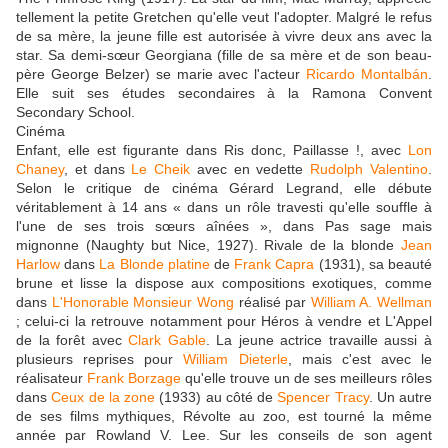
tellement la petite Gretchen qu'elle veut l'adopter. Malgré le refus
de sa mère, la jeune fille est autorisée à vivre deux ans avec la
star. Sa demi-sœur Georgiana (fille de sa mère et de son beau-
père George Belzer) se marie avec l'acteur
Ricardo Montalbán
.
Elle suit ses études secondaires à la Ramona Convent
Secondary School.
Cinéma
Enfant, elle est figurante dans Ris donc, Paillasse !, avec
Lon
Chaney
, et dans
Le Cheik
avec en vedette
Rudolph Valentino
.
Selon le critique de cinéma Gérard Legrand, elle débute
véritablement à 14 ans « dans un rôle travesti qu'elle souffle à
l'une de ses trois sœurs aînées », dans Pas sage mais
mignonne (Naughty but Nice, 1927). Rivale de la blonde
Jean
Harlow
dans
La Blonde platine
de
Frank Capra
(1931), sa beauté
brune et lisse la dispose aux compositions exotiques, comme
dans
L'Honorable Monsieur Wong
réalisé par
William A. Wellman
; celui-ci la retrouve notamment pour Héros à vendre et L'Appel
de la forêt avec
Clark Gable
. La jeune actrice travaille aussi à
plusieurs reprises pour
William Dieterle
, mais c'est avec le
réalisateur
Frank Borzage
qu'elle trouve un de ses meilleurs rôles
dans
Ceux de la zone
(1933) au côté de
Spencer Tracy
. Un autre
de ses films mythiques, Révolte au zoo, est tourné la même
année par Rowland V. Lee. Sur les conseils de son agent