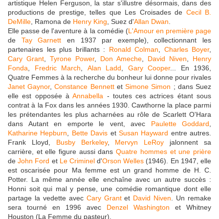
artistique Helen Ferguson, la star s'illustre désormais, dans des
productions de prestige, telles que Les Croisades de
Cecil B.
DeMille
, Ramona de
Henry King
, Suez d'
Allan Dwan
.
Elle passe de l'aventure à la comédie (
L'Amour en première page
de
Tay Garnett
en 1937 par exemple), collectionnant les
partenaires les plus brillants :
Ronald Colman
,
Charles Boyer
,
Cary Grant
,
Tyrone Power
,
Don Ameche
,
David Niven
,
Henry
Fonda
,
Fredric March
,
Alan Ladd
,
Gary Cooper
... En 1936,
Quatre Femmes à la recherche du bonheur lui donne pour rivales
Janet Gaynor
,
Constance Bennett
et
Simone Simon
; dans Suez
elle est opposée à
Annabella
- toutes ces actrices étant sous
contrat à la Fox dans les années 1930. Cawthorne la place parmi
les prétendantes les plus acharnées au rôle de Scarlett O'Hara
dans Autant en emporte le vent, avec
Paulette Goddard
,
Katharine Hepburn
,
Bette Davis
et
Susan Hayward
entre autres.
Frank Lloyd,
Busby Berkeley
,
Mervyn LeRoy
jalonnent sa
carrière, et elle figure aussi dans
Quatre hommes et une prière
de
John Ford
et
Le Criminel
d'
Orson Welles
(1946). En 1947, elle
est oscarisée pour Ma femme est un grand homme de H. C.
Potter. La même année elle enchaîne avec un autre succès :
Honni soit qui mal y pense, une comédie romantique dont elle
partage la vedette avec
Cary Grant
et
David Niven
. Un remake
sera tourné en 1996 avec
Denzel Washington
et Whitney
Houston (La Femme du pasteur).