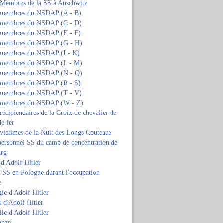
s Membres de la SS à Auschwitz
s membres du NSDAP (A - B)
s membres du NSDAP (C - D)
s membres du NSDAP (E - F)
s membres du NSDAP (G - H)
s membres du NSDAP (I - K)
s membres du NSDAP (L - M)
s membres du NSDAP (N - Q)
s membres du NSDAP (R - S)
s membres du NSDAP (T - V)
s membres du NSDAP (W - Z)
 récipiendaires de la Croix de chevalier de
de fer
 victimes de la Nuit des Longs Couteaux
personnel SS du camp de concentration de
urg
 d'Adolf Hitler
 SS en Pologne durant l'occupation
e
ie d'Adolf Hitler
 d'Adolf Hitler
lle d'Adolf Hitler
anze