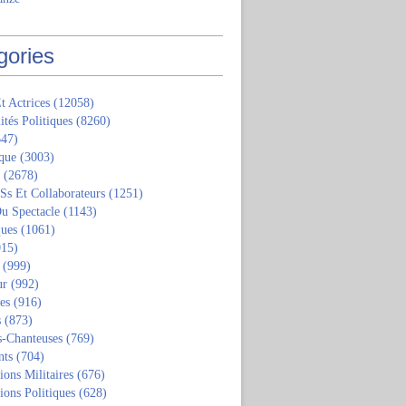
gories
t Actrices
(12058)
ités Politiques
(8260)
47)
que
(3003)
(2678)
 Ss Et Collaborateurs
(1251)
u Spectacle
(1143)
ques
(1061)
15)
(999)
ur
(992)
tes
(916)
s
(873)
s-Chanteuses
(769)
nts
(704)
ions Militaires
(676)
ions Politiques
(628)