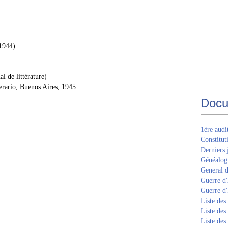
1944)
l de littérature)
erario, Buenos Aires, 1945
Docu
1ère aud
Constitut
Derniers 
Généalogi
General d
Guerre d'
Guerre d
Liste des
Liste des
Liste des