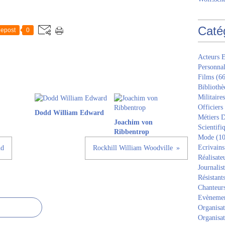
Caté
epost
0
Acteurs E
Personnal
Films
(66
Bibliothè
Militaires
Officiers
Dodd William Edward
Métiers D
Joachim von
Scientifi
Ribbentrop
Mode
(10
Ecrivains
nd
Rockhill William Woodville
Réalisate
Journalis
Résistant
Chanteur
Evèneme
Organisat
Organisat