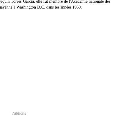
oaquín Torres García, elle fut membre de l'Académie nationale des
uguayenne à Washington D.C. dans les années 1960.
Publicité