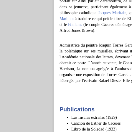
portait sur Ainsi parlait Zarathoustra, de 
dans sa jeunesse, participant également à 
philosophe catholique
Jacques Maritain
, q
Maritain
à traduire ce qui prit le titre de E
et le
Bauhaus
(le couple Cáceres déménagea
Alfred Jones Brown).
Admiratrice du peintre Joaquín Torres García
la polémique sur ses muralles, écrivant u
l'Académie nationale des lettres, devenant
obtenir ce poste. L'année suivante, le Cons
Harrison, la nomma agrégée à l'ambass
organiser une exposition de Torres Garcí
hébergée par l'écrivain Rafael Dieste. Elle
Publications
Las Insulas extrañas (1929)
Canción de Esther de Cáceres
Libro de la Soledad (1933)