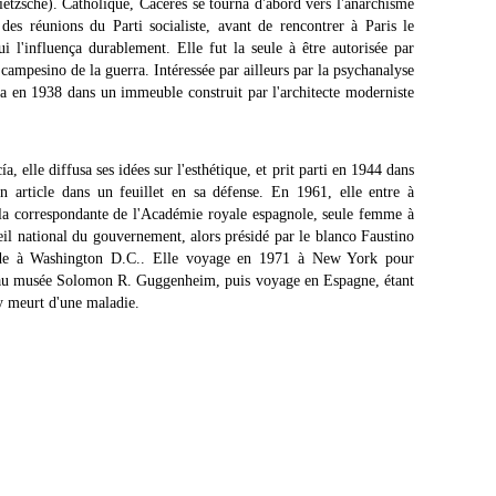
Nietzsche). Catholique, Cáceres se tourna d'abord vers l'anarchisme
des réunions du Parti socialiste, avant de rencontrer à Paris le
ui l'influença durablement. Elle fut la seule à être autorisée par
l campesino de la guerra. Intéressée par ailleurs par la psychanalyse
 en 1938 dans un immeuble construit par l'architecte moderniste
, elle diffusa ses idées sur l'esthétique, et prit parti en 1944 dans
n article dans un feuillet en sa défense. En 1961, elle entre à
 la correspondante de l'Académie royale espagnole, seule femme à
eil national du gouvernement, alors présidé par le blanco Faustino
ade à Washington D.C.. Elle voyage en 1971 à New York pour
a au musée Solomon R. Guggenheim, puis voyage en Espagne, étant
 y meurt d'une maladie.