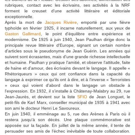
rubriques, contact avec les écrivains, ses activités à la NRF
forment le creuset d'une activité littéraire et éditoriale
exceptionnelle.
Après la mort de
Jacques Rivière
, emporté par une fièvre
typhoïde en février 1925, il incarne naturellement, aux yeux de
Gaston Gallimard
, le point d'équilibre entre expérience et
modernisme. De 1925 à juin 1940, Jean Paulhan dirige donc la
principale revue littéraire d'Europe, signant un certain nombre
d'articles sous le pseudonyme de Jean Guérin. Les années qui
suivent sont écrasantes, mais d'une grande richesse intellectuelle
et humaine. Paulhan y pratique l'amitié, et observe l'attitude, faite
de haine et d'amour, des écrivains devant le langage. Il appelle «
Rhétoriqueurs » ceux qui ont confiance dans la capacité du
langage à exprimer ce qu'ils ont à dire, et à l'inverse « Terroristes
» ceux qui voient d'abord dans le langage un obstacle à
l'expression. En 1932, il s'installe à Châtenay-Malabry au 29, rue
Jean-Jaurès, et devient sur la liste
SFIO
de Jean Longuet, le
petit-fils de Karl Marx, conseiller municipal de 1935 à 1941 avec
son ami le docteur Henri Le Savoureux.
En juin 1940, il emménage au 5, rue des Arènes à Paris où il
restera jusqu'à son décès. Une plaque commémorative est
apposée sur la façade. En juillet de la même année, il tente de
persuader ses amis de l'échec inévitable de toute collaboration.