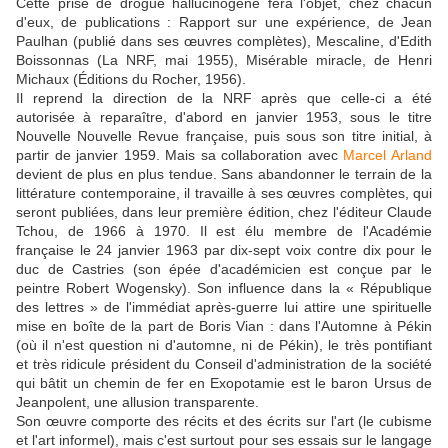
Cette prise de drogue hallucinogène fera l'objet, chez chacun
d'eux, de publications : Rapport sur une expérience, de Jean
Paulhan (publié dans ses œuvres complètes), Mescaline, d'Edith
Boissonnas (La NRF, mai 1955), Misérable miracle, de Henri
Michaux (Éditions du Rocher, 1956).
Il reprend la direction de la NRF après que celle-ci a été
autorisée à reparaître, d'abord en janvier 1953, sous le titre
Nouvelle Nouvelle Revue française, puis sous son titre initial, à
partir de janvier 1959. Mais sa collaboration avec
Marcel Arland
devient de plus en plus tendue. Sans abandonner le terrain de la
littérature contemporaine, il travaille à ses œuvres complètes, qui
seront publiées, dans leur première édition, chez l'éditeur Claude
Tchou, de 1966 à 1970. Il est élu membre de l'Académie
française le 24 janvier 1963 par dix-sept voix contre dix pour le
duc de Castries (son épée d'académicien est conçue par le
peintre Robert Wogensky). Son influence dans la « République
des lettres » de l'immédiat après-guerre lui attire une spirituelle
mise en boîte de la part de Boris Vian : dans l'Automne à Pékin
(où il n'est question ni d'automne, ni de Pékin), le très pontifiant
et très ridicule président du Conseil d'administration de la société
qui bâtit un chemin de fer en Exopotamie est le baron Ursus de
Jeanpolent, une allusion transparente.
Son œuvre comporte des récits et des écrits sur l'art (le cubisme
et l'art informel), mais c'est surtout pour ses essais sur le langage