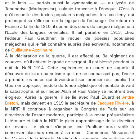
et le latin — parfois aussi la gymnastique — au lycée de
Tananarive (Madagascar), colonie française à l'époque. C'est là
qu'il recueille des textes populaires malgaches, les hain-teny, qui
prolongent sa réflexion sur la logique de l'échange. De retour en
France à la fin de 1910, il donne des cours de langue malgache à
l'École des langues orientales. Il fait paraître en 1913, chez
l'éditeur Paul Geuthner, le recueil de poésies populaires
malgaches qui le fait connaître auprès des écrivains, notamment
de
Guillaume Apollinaire
.
À la déclaration de la guerre, il est affecté au 9e régiment de
zouaves, où il obtient le grade de sergent. Il est blessé pendant la
nuit de Noël 1914. Cette expérience, au cours de laquelle il
découvre en lui un patriotisme qu'il ne se connaissait pas, l'incite
à prendre les notes qui deviendront son premier récit publié, Le
Guerrier appliqué, modèle de tenue stylistique et mentale devant
la catastrophe, et sur lequel Alain et Paul Valéry se montrent très
élogieux. Après la guerre, il se lie avec Paul Éluard et
André
Breton
, mais devient en 1919 le secrétaire de
Jacques Rivière
, à
la NRF. Il contribue à organiser le Congrès de Paris sur les
directions de l'esprit moderne, participe à la revue présurréaliste
Littérature et fait à la NRF le plein apprentissage de la direction
de revues. Le pluriel s'impose, car Paulhan aura veillé à
conserver plusieurs revues à sa main : Commerce, Mesures et
les Cahiers de la Pléiade. Gestion des abonnés, alimentation des