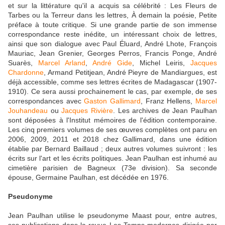
et sur la littérature qu'il a acquis sa célébrité : Les Fleurs de
Tarbes ou la Terreur dans les lettres, À demain la poésie, Petite
préface à toute critique. Si une grande partie de son immense
correspondance reste inédite, un intéressant choix de lettres,
ainsi que son dialogue avec Paul Éluard, André Lhote, François
Mauriac, Jean Grenier, Georges Perros, Francis Ponge, André
Suarès,
Marcel Arland
,
André Gide
, Michel Leiris,
Jacques
Chardonne
, Armand Petitjean, André Pieyre de Mandiargues, est
déjà accessible, comme ses lettres écrites de Madagascar (1907-
1910). Ce sera aussi prochainement le cas, par exemple, de ses
correspondances avec
Gaston Gallimard
, Franz Hellens,
Marcel
Jouhandeau
ou
Jacques Rivière
. Les archives de Jean Paulhan
sont déposées à l'Institut mémoires de l'édition contemporaine.
Les cinq premiers volumes de ses œuvres complètes ont paru en
2006, 2009, 2011 et 2018 chez Gallimard, dans une édition
établie par Bernard Baillaud ; deux autres volumes suivront : les
écrits sur l'art et les écrits politiques. Jean Paulhan est inhumé au
cimetière parisien de Bagneux (73e division). Sa seconde
épouse, Germaine Paulhan, est décédée en 1976.
Pseudonyme
Jean Paulhan utilise le pseudonyme Maast pour, entre autres,
ses publications dans la revue Les Temps modernes dirigée par