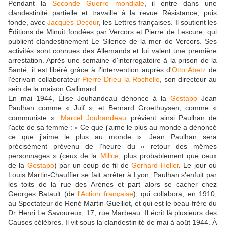
Pendant la
Seconde Guerre mondiale
, il entre dans une
clandestinité partielle et travaille à la revue Résistance, puis
fonde, avec
Jacques Decour
, les Lettres françaises. Il soutient les
Éditions de Minuit fondées par Vercors et Pierre de Lescure, qui
publient clandestinement Le Silence de la mer de Vercors. Ses
activités sont connues des Allemands et lui valent une première
arrestation. Après une semaine d'interrogatoire à la prison de la
Santé, il est libéré grâce à l'intervention auprès d'
Otto Abetz
de
l'écrivain collaborateur
Pierre Drieu la Rochelle
, son directeur au
sein de la maison Gallimard.
En mai 1944, Élise Jouhandeau dénonce à la
Gestapo
Jean
Paulhan comme « Juif », et Bernard Groethuysen, comme «
communiste ».
Marcel Jouhandeau
prévient ainsi Paulhan de
l'acte de sa femme : « Ce que j'aime le plus au monde a dénoncé
ce que j'aime le plus au monde ». Jean Paulhan sera
précisément prévenu de l'heure du « retour des mêmes
personnages » (ceux de la
Milice
, plus probablement que ceux
de la
Gestapo
) par un coup de fil de
Gerhard Heller
. Le jour où
Louis Martin-Chauffier se fait arrêter à Lyon, Paulhan s'enfuit par
les toits de la rue des Arènes et part alors se cacher chez
Georges Batault (de
l'Action française
), qui collabora, en 1910,
au Spectateur de René Martin-Guelliot, et qui est le beau-frère du
Dr Henri Le Savoureux, 17, rue Marbeau. Il écrit là plusieurs des
Causes célèbres. Il vit sous la clandestinité de mai à août 1944. À