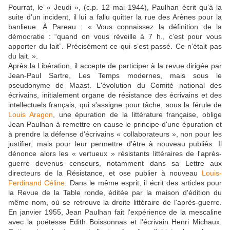
Pourrat, le « Jeudi », (c.p. 12 mai 1944), Paulhan écrit qu’à la
suite d’un incident, il lui a fallu quitter la rue des Arènes pour la
banlieue. À Pareau : « Vous connaissez la définition de la
démocratie : “quand on vous réveille à 7 h., c’est pour vous
apporter du lait”. Précisément ce qui s’est passé. Ce n’était pas
du lait. ».
Après la Libération, il accepte de participer à la revue dirigée par
Jean-Paul Sartre, Les Temps modernes, mais sous le
pseudonyme de Maast. L'évolution du Comité national des
écrivains, initialement organe de résistance des écrivains et des
intellectuels français, qui s'assigne pour tâche, sous la férule de
Louis Aragon
, une épuration de la littérature française, oblige
Jean Paulhan à remettre en cause le principe d'une épuration et
à prendre la défense d'écrivains « collaborateurs », non pour les
justifier, mais pour leur permettre d'être à nouveau publiés. Il
dénonce alors les « vertueux » résistants littéraires de l'après-
guerre devenus censeurs, notamment dans sa Lettre aux
directeurs de la Résistance, et ose publier à nouveau
Louis-
Ferdinand Céline
. Dans le même esprit, il écrit des articles pour
la Revue de la Table ronde, éditée par la maison d'édition du
même nom, où se retrouve la droite littéraire de l'après-guerre.
En janvier 1955, Jean Paulhan fait l'expérience de la mescaline
avec la poétesse Edith Boissonnas et l'écrivain Henri Michaux.