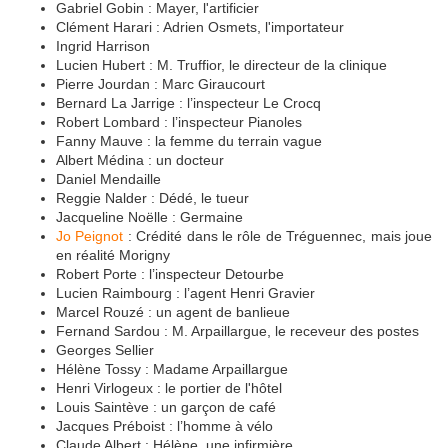
Gabriel Gobin : Mayer, l'artificier
Clément Harari : Adrien Osmets, l'importateur
Ingrid Harrison
Lucien Hubert : M. Truffior, le directeur de la clinique
Pierre Jourdan : Marc Giraucourt
Bernard La Jarrige : l’inspecteur Le Crocq
Robert Lombard : l’inspecteur Pianoles
Fanny Mauve : la femme du terrain vague
Albert Médina : un docteur
Daniel Mendaille
Reggie Nalder : Dédé, le tueur
Jacqueline Noëlle : Germaine
Jo Peignot
: Crédité dans le rôle de Tréguennec, mais joue
en réalité Morigny
Robert Porte : l’inspecteur Detourbe
Lucien Raimbourg : l’agent Henri Gravier
Marcel Rouzé : un agent de banlieue
Fernand Sardou : M. Arpaillargue, le receveur des postes
Georges Sellier
Hélène Tossy : Madame Arpaillargue
Henri Virlogeux : le portier de l'hôtel
Louis Saintève : un garçon de café
Jacques Préboist : l’homme à vélo
Claude Albert : Hélène, une infirmière