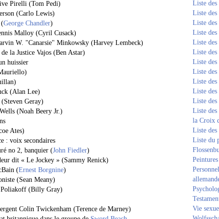
Liste de
tive Pirelli (Tom Pedi)
Liste de
erson (Carlo Lewis)
Liste de
 (
George Chandler
)
Liste de
Dennis Malloy (Cyril Cusack)
Liste de
Marvin W. "Canarsie" Minkowsky (Harvey Lembeck)
Liste de
 de la Justice Vajos (Ben Astar)
Liste de
un huissier
Liste de
Mauriello)
Liste de
illan)
Liste de
nck (Alan Lee)
Liste de
n (Steven Geray)
Liste des
Wells (Noah Beery Jr.)
la Croix 
ns
Liste des
coe Ates)
Liste du 
e : voix secondaires
Flossenb
uré no 2, banquier (
John Fiedler
)
Peintures
udeur dit « Le Jockey » (Sammy Renick)
Personnel
Bain (
Ernest Borgnine
)
allemand
oniste (Sean Meany)
Psycholog
 Poliakoff (Billy Gray)
Testament
Vie sexue
 sergent Colin Twickenham (Terence de Marney)
Wolfssch
at britannique dans le groupe de
Sword Beach