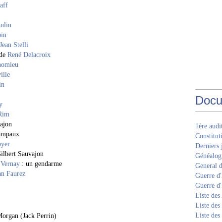
aff
ulin
oin
Jean Stelli
de
René Delacroix
homieu
ille
in
Docu
y
Rim
ajon
1ère aud
Campaux
Constitut
oyer
Derniers 
ilbert Sauvajon
Généalogi
 Vernay
: un gendarme
General d
an Faurez
Guerre d'
Guerre d
Liste des
Liste des
Liste des
Morgan (Jack Perrin)