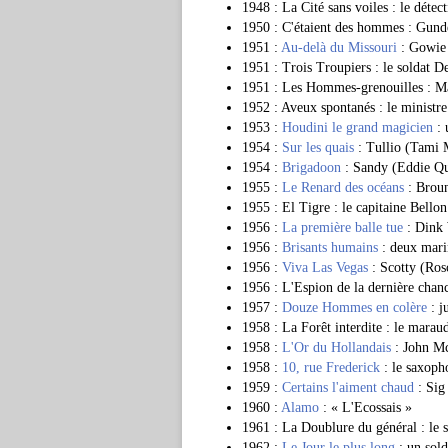
1948 : La Cité sans voiles : le détec
1950 : C'étaient des hommes : Gund
1951 :
Au-delà du Missouri
: Gowie
1951 : Trois Troupiers : le soldat 
1951 : Les Hommes-grenouilles : 
1952 : Aveux spontanés : le ministre
1953 :
Houdini le grand magicien
: 
1954 :
Sur les quais
: Tullio (Tami 
1954 :
Brigadoon
: Sandy (Eddie Qu
1955 :
Le Renard des océans
: Brou
1955 : El Tigre : le capitaine Bello
1956 :
La première balle tue
: Dink 
1956 :
Brisants humains
: deux mari
1956 :
Viva Las Vegas
: Scotty (Ros
1956 : L'Espion de la dernière chanc
1957 :
Douze Hommes en colère
: j
1958 : La Forêt interdite : le mara
1958 :
L'Or du Hollandais
: John Mc
1958 :
10, rue Frederick
: le saxoph
1959 :
Certains l'aiment chaud
: Sig
1960 :
Alamo
: « L'Ecossais »
1961 : La Doublure du général : le
1962 :
Le Jour le plus long
: un sold