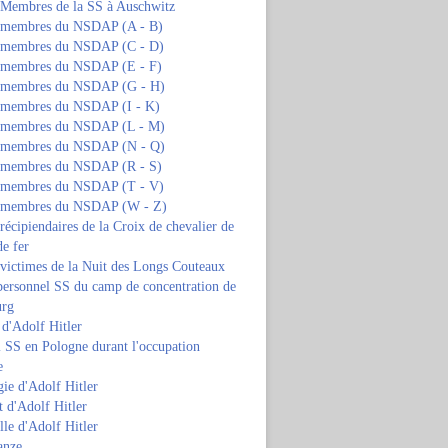
s Membres de la SS à Auschwitz
s membres du NSDAP (A - B)
s membres du NSDAP (C - D)
s membres du NSDAP (E - F)
s membres du NSDAP (G - H)
s membres du NSDAP (I - K)
s membres du NSDAP (L - M)
s membres du NSDAP (N - Q)
s membres du NSDAP (R - S)
s membres du NSDAP (T - V)
s membres du NSDAP (W - Z)
 récipiendaires de la Croix de chevalier de
de fer
 victimes de la Nuit des Longs Couteaux
personnel SS du camp de concentration de
urg
 d'Adolf Hitler
 SS en Pologne durant l'occupation
e
ie d'Adolf Hitler
 d'Adolf Hitler
lle d'Adolf Hitler
anze