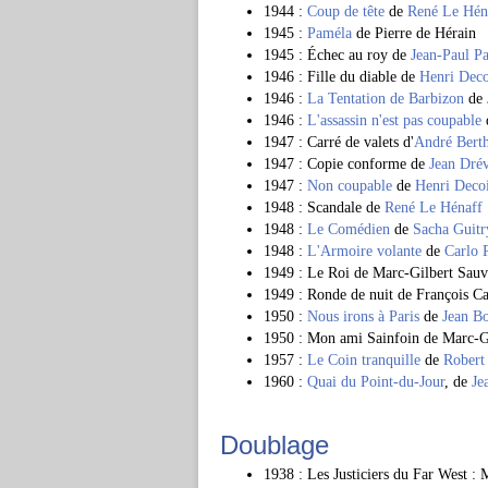
1944 :
Coup de tête
de
René Le Hén
1945 :
Paméla
de Pierre de Hérain
1945 : Échec au roy de
Jean-Paul Pa
1946 : Fille du diable de
Henri Dec
1946 :
La Tentation de Barbizon
de
1946 :
L'assassin n'est pas coupable
1947 : Carré de valets d'
André Bert
1947 : Copie conforme de
Jean Drév
1947 :
Non coupable
de
Henri Deco
1948 : Scandale de
René Le Hénaff
1948 :
Le Comédien
de
Sacha Guitr
1948 :
L'Armoire volante
de
Carlo 
1949 : Le Roi de Marc-Gilbert Sauv
1949 : Ronde de nuit de François 
1950 :
Nous irons à Paris
de
Jean B
1950 : Mon ami Sainfoin de Marc-G
1957 :
Le Coin tranquille
de
Robert
1960 :
Quai du Point-du-Jour
, de
Je
Doublage
1938 : Les Justiciers du Far West : 