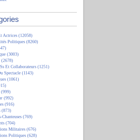
gories
t Actrices
(12058)
ités Politiques
(8260)
47)
que
(3003)
(2678)
 Ss Et Collaborateurs
(1251)
u Spectacle
(1143)
ques
(1061)
15)
(999)
ur
(992)
tes
(916)
s
(873)
s-Chanteuses
(769)
nts
(704)
ions Militaires
(676)
ions Politiques
(628)