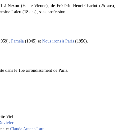
1 à Nexon (Haute-Vienne), de Frédéric Henri Chariot (25 ans),
onsine Laleu (18 ans), sans profession.
(1959),
Paméla
(1945) et
Nous irons à Paris
(1950).
ste dans le 15e arrondissement de Paris.
te Viel
Duvivier
ann et
Claude Autant-Lara