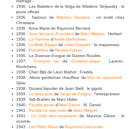
métrage -
1936 : Les Bateliers de la Volga de Wladimir Strijewsky : le
jeune officier
1936 : Samson de
Maurice Tourneur
: un invité chez
Christiane
1936 : Anne-Marie de Raymond Bernard
1936 :
Sous les yeux d'occident
de
Marc Allégret
: Herbert
1936 :
La Flamme
d'
André Berthomieu
1936 :
La Belle Équipe
de
Julien Duvivier
: le maquereau
1936 :
Port Arthur
de
Nicolas Farkas
1936 : La Joueuse d'orgue de Gaston Roudès
1937 :
François Ier
de
Christian-Jaque
: Lautrec-
Montchenu
1938 : Chéri Bibi de Léon Mathot : Freddy
1938 : Alexis gentleman chauffeur de
Max de Vaucorbeil
:
Silvio
1938 : Durand bijoutier de Jean Stelli : le gigolo
1939 :
Le Veau gras
de
Serge de Poligny
: l'entrepreneur
1939 : Sidi-Brahim de Marc Didier
1940 :
Paradis perdu
d'
Abel Gance
: M. Daniel
1941 :
Parade en sept nuits
de
Marc Allégret
1941 :
Le Club des soupirants
de Maurice Gleize : le
vicomte
1943 :
Les Petits Riens
de
Raymond Leboursier