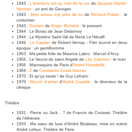
1943 :
L'aventure est au coin de la rue
de
Jacques Daniel-
Norman
: un ami de Georges
1943 :
Mon amour est près de toi
de
Richard Pottier
: le
costumier
1943 :
Domino
de
Roger Richebé
: le passant
1944 : Le Bossu de Jean Delannoy
1944 : Le Mystère Saint-Val de René Le Hénaff
1946 :
Le Capitan
de Robert Vernay - Film tourné en deux
époque : un gentilhomme
1953 : Ma petite folie de Maurice Labro : Marcel d'Arcy
1955 : Le Secret de sœur Angèle de
Léo Joannon
: le mari
1956 : Mannequins de Paris d'
André Hunebelle
1969 :
Z
de
Constantin Costa Gavras
1970 : Et qu'ça saute ! de Guy Lefranc
1970 :
Mourir d'aimer
d'
André Cayatte
: le directeur de la
clinique
Théâtre
1931 : Pierre ou Jack... ? de Francis de Croisset, Théâtre
de l'Athénée
1933 : Ma sœur de luxe d'André Birabeau, mise en scène
André Lefaur, Théâtre de Paris