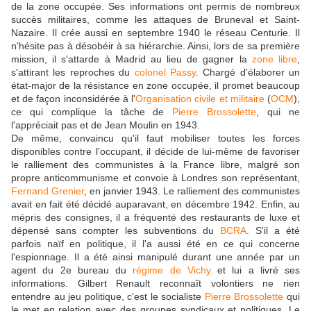
de la zone occupée. Ses informations ont permis de nombreux
succès militaires, comme les attaques de Bruneval et Saint-
Nazaire. Il crée aussi en septembre 1940 le réseau Centurie. Il
n'hésite pas à désobéir à sa hiérarchie. Ainsi, lors de sa première
mission, il s'attarde à Madrid au lieu de gagner la
zone libre
,
s'attirant les reproches du
colonel Passy
. Chargé d'élaborer un
état-major de la résistance en zone occupée, il promet beaucoup
et de façon inconsidérée à l'
Organisation civile et militaire
(
OCM
),
ce qui complique la tâche de
Pierre Brossolette
, qui ne
l'appréciait pas et de Jean Moulin en 1943.
De même, convaincu qu'il faut mobiliser toutes les forces
disponibles contre l'occupant, il décide de lui-même de favoriser
le ralliement des communistes à la France libre, malgré son
propre anticommunisme et convoie à Londres son représentant,
Fernand Grenier
, en janvier 1943. Le ralliement des communistes
avait en fait été décidé auparavant, en décembre 1942. Enfin, au
mépris des consignes, il a fréquenté des restaurants de luxe et
dépensé sans compter les subventions du
BCRA
. S'il a été
parfois naïf en politique, il l'a aussi été en ce qui concerne
l'espionnage. Il a été ainsi manipulé durant une année par un
agent du 2e bureau du
régime de Vichy
et lui a livré ses
informations. Gilbert Renault reconnaît volontiers ne rien
entendre au jeu politique, c'est le socialiste
Pierre Brossolette
qui
le met en relation avec des groupes syndicaux et politiques. Le