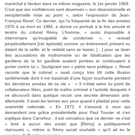
maréchal à Verdun dans ce même magazine, le 1er janvier 1969.
C’est que ses confidences sont devenues « son obsessionnelle et
sempiternelle mise au point », selon l’expression de Jean-
François Revel. Ce dernier, qui l’a fréquenté de la fin des années
1970 à sa mort en 1984, a donné un portrait à la fois amusé et
tendre du colonel Rémy. L’homme, « aussi impossible à
interrompre qu’incapable de condenser », « revivait
perpétuellement [cet épisode] comme un événement présent ou
datant de la veille, et le relatait sans se lasser, […] pour se laver
des accusations de mythomanie ou de falsification que les
gardiens de la foi gaulliste avaient portées et continuaient à
porter contre lui ». Soulignant son « piètre sens politique », Revel
raconte que le colonel « avait conçu très tôt cette illusion
sentimentale dont il me bassinait d’une façon touchante pendant
les dernières années de sa vie » : « Il n’était selon lui point de
collaborateur félon, point de traître criminel à l’activité desquels il
ne découvrît dans quelque recoin une secrète dimension anti-
allemande. Il avait les larmes aux yeux quand il plaidait pour cette
unanimité nationale. » En 1972, il s'associe à ceux qui
demandent une grâce présidentielle pour Paul Touvier et s'en
explique dans Carrefour ; il est convaincu que ce dernier ne s'est
« livré à aucun des excès que [Rémy] a publiquement
réprouvés », même si Rémy aurait souhaité « qu'il ait eu le