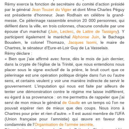
Rémy exerce la fonction de secrétaire du comité d’action présidé
par le général
Jean Touzet du Vigier
et dont Mme Charles Péguy
est présidente d'honneur. Jean Rodhain en célèbre la grand-
messe. Ce pèlerinage rassemble environ 20 000 personnes, qui
défilent dans la ville, en trois colonnes, chacune conduite par une
épouse d'un maréchal (
Juin
,
Leclerc
,
de Lattre de Tassigny
). Y
participent également le maréchal
Alphonse Juin
, le Bachaga
Boualem, le colonel Thomazo,
Jacques Isorni
, le maire de
Chartres, le sénateur d'Eure-et-Loir Guy de La Vasselais.
Rémy déclare :
« Bien que j'aie affirmé avec force, dès le mois de juin dernier,
dans la crypte de l'église de la Trinité, que nous entendions nous
placer sous le signe exclusif de la prière, le bruit court que ce
pèlerinage est une opération politique dirigée dans l'un ou l'autre
sens, et certains veulent y voir une manière indirecte de servir le
gouvernement. L'imputation qui nous est faite par ailleurs de
tenter une démonstration contre le régime me laisse indifférent,
eu égard à sa provenance : on me permettra de rappeler que j'ai
servi de mon mieux le général
de Gaulle
en un temps où l'on ne
pouvait espérer rien de mieux que des coups. Nous irons à
Chartres pour prier et rien d'autre. » Il est aussi membre de l’UFA
(Union française pour l’amnistie) qui œuvre en faveur des
condamnés de l’
Organisation de l'armée secrète
.