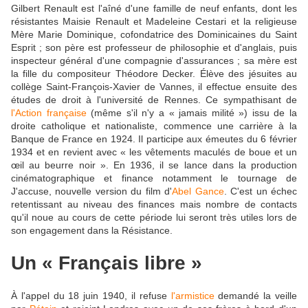
Gilbert Renault est l'aîné d'une famille de neuf enfants, dont les
résistantes Maisie Renault et Madeleine Cestari et la religieuse
Mère Marie Dominique, cofondatrice des Dominicaines du Saint
Esprit ; son père est professeur de philosophie et d'anglais, puis
inspecteur général d'une compagnie d'assurances ; sa mère est
la fille du compositeur Théodore Decker. Élève des jésuites au
collège Saint-François-Xavier de Vannes, il effectue ensuite des
études de droit à l'université de Rennes. Ce sympathisant de
l'Action française
(même s'il n'y a « jamais milité ») issu de la
droite catholique et nationaliste, commence une carrière à la
Banque de France en 1924. Il participe aux émeutes du 6 février
1934 et en revient avec « les vêtements maculés de boue et un
œil au beurre noir ». En 1936, il se lance dans la production
cinématographique et finance notamment le tournage de
J'accuse, nouvelle version du film d'
Abel Gance
. C'est un échec
retentissant au niveau des finances mais nombre de contacts
qu'il noue au cours de cette période lui seront très utiles lors de
son engagement dans la Résistance.
Un « Français libre »
À l'appel du 18 juin 1940, il refuse
l'armistice
demandé la veille