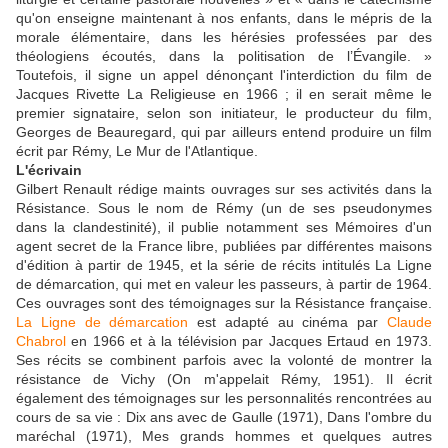
qu'on enseigne maintenant à nos enfants, dans le mépris de la
morale élémentaire, dans les hérésies professées par des
théologiens écoutés, dans la politisation de l’Évangile. »
Toutefois, il signe un appel dénonçant l'interdiction du film de
Jacques Rivette La Religieuse en 1966 ; il en serait même le
premier signataire, selon son initiateur, le producteur du film,
Georges de Beauregard, qui par ailleurs entend produire un film
écrit par Rémy, Le Mur de l'Atlantique.
L'écrivain
Gilbert Renault rédige maints ouvrages sur ses activités dans la
Résistance. Sous le nom de Rémy (un de ses pseudonymes
dans la clandestinité), il publie notamment ses Mémoires d'un
agent secret de la France libre, publiées par différentes maisons
d'édition à partir de 1945, et la série de récits intitulés La Ligne
de démarcation, qui met en valeur les passeurs, à partir de 1964.
Ces ouvrages sont des témoignages sur la Résistance française.
La Ligne de démarcation
est adapté au cinéma par
Claude
Chabrol
en 1966 et à la télévision par Jacques Ertaud en 1973.
Ses récits se combinent parfois avec la volonté de montrer la
résistance de Vichy (On m'appelait Rémy, 1951). Il écrit
également des témoignages sur les personnalités rencontrées au
cours de sa vie : Dix ans avec de Gaulle (1971), Dans l'ombre du
maréchal (1971), Mes grands hommes et quelques autres