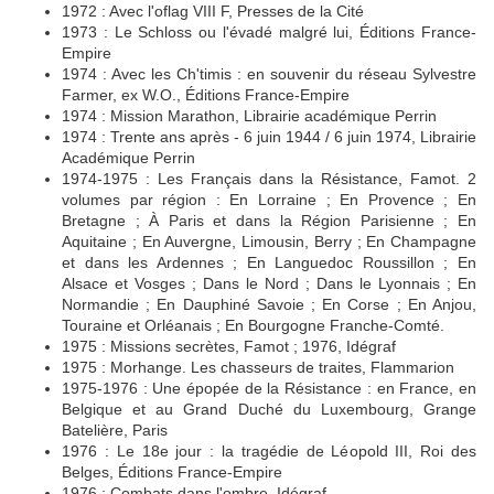
1972 : Avec l'oflag VIII F, Presses de la Cité
1973 : Le Schloss ou l'évadé malgré lui, Éditions France-
Empire
1974 : Avec les Ch'timis : en souvenir du réseau Sylvestre
Farmer, ex W.O., Éditions France-Empire
1974 : Mission Marathon, Librairie académique Perrin
1974 : Trente ans après - 6 juin 1944 / 6 juin 1974, Librairie
Académique Perrin
1974-1975 : Les Français dans la Résistance, Famot. 2
volumes par région : En Lorraine ; En Provence ; En
Bretagne ; À Paris et dans la Région Parisienne ; En
Aquitaine ; En Auvergne, Limousin, Berry ; En Champagne
et dans les Ardennes ; En Languedoc Roussillon ; En
Alsace et Vosges ; Dans le Nord ; Dans le Lyonnais ; En
Normandie ; En Dauphiné Savoie ; En Corse ; En Anjou,
Touraine et Orléanais ; En Bourgogne Franche-Comté.
1975 : Missions secrètes, Famot ; 1976, Idégraf
1975 : Morhange. Les chasseurs de traites, Flammarion
1975-1976 : Une épopée de la Résistance : en France, en
Belgique et au Grand Duché du Luxembourg, Grange
Batelière, Paris
1976 : Le 18e jour : la tragédie de Léopold III, Roi des
Belges, Éditions France-Empire
1976 : Combats dans l'ombre, Idégraf