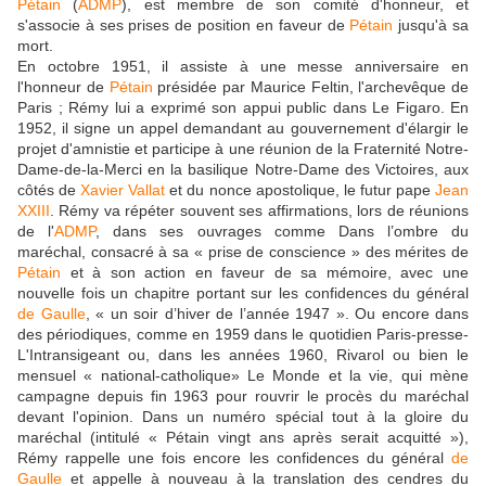
Pétain
(
ADMP
), est membre de son comité d'honneur, et
s'associe à ses prises de position en faveur de
Pétain
jusqu'à sa
mort.
En octobre 1951, il assiste à une messe anniversaire en
l'honneur de
Pétain
présidée par Maurice Feltin, l'archevêque de
Paris ; Rémy lui a exprimé son appui public dans Le Figaro. En
1952, il signe un appel demandant au gouvernement d'élargir le
projet d'amnistie et participe à une réunion de la Fraternité Notre-
Dame-de-la-Merci en la basilique Notre-Dame des Victoires, aux
côtés de
Xavier Vallat
et du nonce apostolique, le futur pape
Jean
XXIII
. Rémy va répéter souvent ses affirmations, lors de réunions
de l'
ADMP
, dans ses ouvrages comme Dans l’ombre du
maréchal, consacré à sa « prise de conscience » des mérites de
Pétain
et à son action en faveur de sa mémoire, avec une
nouvelle fois un chapitre portant sur les confidences du général
de Gaulle
, « un soir d’hiver de l’année 1947 ». Ou encore dans
des périodiques, comme en 1959 dans le quotidien Paris-presse-
L'Intransigeant ou, dans les années 1960, Rivarol ou bien le
mensuel « national-catholique» Le Monde et la vie, qui mène
campagne depuis fin 1963 pour rouvrir le procès du maréchal
devant l'opinion. Dans un numéro spécial tout à la gloire du
maréchal (intitulé « Pétain vingt ans après serait acquitté »),
Rémy rappelle une fois encore les confidences du général
de
Gaulle
et appelle à nouveau à la translation des cendres du