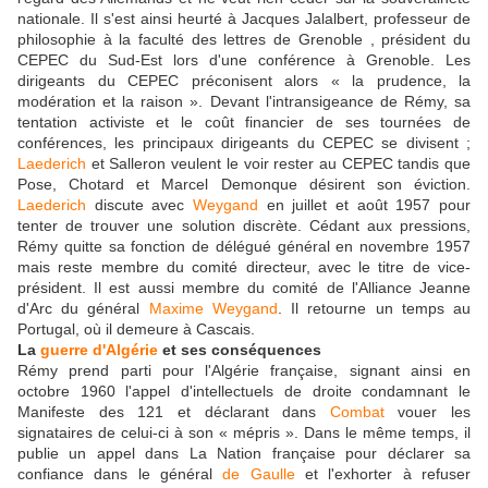
nationale. Il s'est ainsi heurté à Jacques Jalalbert, professeur de
philosophie à la faculté des lettres de Grenoble , président du
CEPEC du Sud-Est lors d'une conférence à Grenoble. Les
dirigeants du CEPEC préconisent alors « la prudence, la
modération et la raison ». Devant l'intransigeance de Rémy, sa
tentation activiste et le coût financier de ses tournées de
conférences, les principaux dirigeants du CEPEC se divisent ;
Laederich
et Salleron veulent le voir rester au CEPEC tandis que
Pose, Chotard et Marcel Demonque désirent son éviction.
Laederich
discute avec
Weygand
en juillet et août 1957 pour
tenter de trouver une solution discrète. Cédant aux pressions,
Rémy quitte sa fonction de délégué général en novembre 1957
mais reste membre du comité directeur, avec le titre de vice-
président. Il est aussi membre du comité de l'Alliance Jeanne
d'Arc du général
Maxime Weygand
. Il retourne un temps au
Portugal, où il demeure à Cascais.
La
guerre d'Algérie
et ses conséquences
Rémy prend parti pour l'Algérie française, signant ainsi en
octobre 1960 l'appel d'intellectuels de droite condamnant le
Manifeste des 121 et déclarant dans
Combat
vouer les
signataires de celui-ci à son « mépris ». Dans le même temps, il
publie un appel dans La Nation française pour déclarer sa
confiance dans le général
de Gaulle
et l'exhorter à refuser