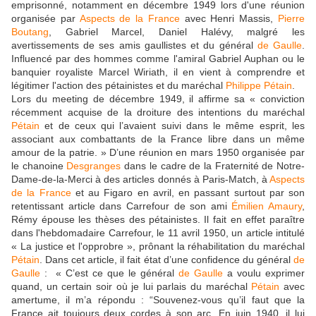
emprisonné, notamment en décembre 1949 lors d'une réunion
organisée par
Aspects de la France
avec Henri Massis,
Pierre
Boutang
, Gabriel Marcel, Daniel Halévy, malgré les
avertissements de ses amis gaullistes et du général
de Gaulle
.
Influencé par des hommes comme l'amiral Gabriel Auphan ou le
banquier royaliste Marcel Wiriath, il en vient à comprendre et
légitimer l'action des pétainistes et du maréchal
Philippe Pétain
.
Lors du meeting de décembre 1949, il affirme sa « conviction
récemment acquise de la droiture des intentions du maréchal
Pétain
et de ceux qui l’avaient suivi dans le même esprit, les
associant aux combattants de la France libre dans un même
amour de la patrie. » D’une réunion en mars 1950 organisée par
le chanoine
Desgranges
dans le cadre de la Fraternité de Notre-
Dame-de-la-Merci à des articles donnés à Paris-Match, à
Aspects
de la France
et au Figaro en avril, en passant surtout par son
retentissant article dans Carrefour de son ami
Émilien Amaury
,
Rémy épouse les thèses des pétainistes. Il fait en effet paraître
dans l'hebdomadaire Carrefour, le 11 avril 1950, un article intitulé
« La justice et l'opprobre », prônant la réhabilitation du maréchal
Pétain
. Dans cet article, il fait état d’une confidence du général
de
Gaulle
: « C’est ce que le général
de Gaulle
a voulu exprimer
quand, un certain soir où je lui parlais du maréchal
Pétain
avec
amertume, il m’a répondu : “Souvenez-vous qu’il faut que la
France ait toujours deux cordes à son arc. En juin 1940, il lui