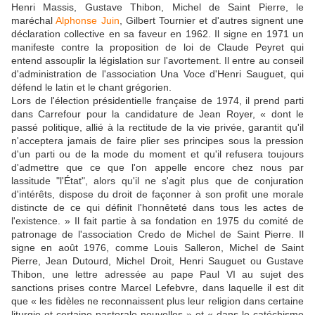
Henri Massis, Gustave Thibon, Michel de Saint Pierre, le
maréchal
Alphonse Juin
, Gilbert Tournier et d'autres signent une
déclaration collective en sa faveur en 1962. Il signe en 1971 un
manifeste contre la proposition de loi de Claude Peyret qui
entend assouplir la législation sur l'avortement. Il entre au conseil
d'administration de l'association Una Voce d'Henri Sauguet, qui
défend le latin et le chant grégorien.
Lors de l'élection présidentielle française de 1974, il prend parti
dans Carrefour pour la candidature de Jean Royer, « dont le
passé politique, allié à la rectitude de la vie privée, garantit qu'il
n'acceptera jamais de faire plier ses principes sous la pression
d'un parti ou de la mode du moment et qu'il refusera toujours
d'admettre que ce que l'on appelle encore chez nous par
lassitude "l'État", alors qu'il ne s'agit plus que de conjuration
d'intérêts, dispose du droit de façonner à son profit une morale
distincte de ce qui définit l'honnêteté dans tous les actes de
l'existence. » Il fait partie à sa fondation en 1975 du comité de
patronage de l'association Credo de Michel de Saint Pierre. Il
signe en août 1976, comme Louis Salleron, Michel de Saint
Pierre, Jean Dutourd, Michel Droit, Henri Sauguet ou Gustave
Thibon, une lettre adressée au pape Paul VI au sujet des
sanctions prises contre Marcel Lefebvre, dans laquelle il est dit
que « les fidèles ne reconnaissent plus leur religion dans certaine
liturgie et certaine pastorale nouvelles » et « dans le catéchisme