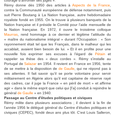
courage d'affronter ses juges ».
Rémy donne dès 1950 des articles à
Aspects de la France
,
contre la Communauté européenne de défense notamment, puis
suit Pierre Boutang à La Nation française, autre hebdomadaire
royaliste fondé en 1955. On le trouve à plusieurs banquets de la
Nation française et il préside le Comité pour l’aide mensuelle de
la Nation française. En 1972, il ouvre le troisième colloque
Maurras
, rend hommage à ce dernier et légitime l'attitude du
« maître du nationalisme intégral » durant l'Occupation : « Son
rayonnement était tel que les Français, dans le malheur qui les
accablait, avaient bien besoin de lui. » Et il en profite pour une
nouvelle fois exprimer ses excuses à l'égard de
Pétain
et
rappeler sa thèse des « deux cordes ». Rémy s'installe au
Portugal de
Salazar
en 1954. Il revient en France en 1956, tente
de se mettre à la disposition de
de Gaulle
, qui ne répond pas à
ses attentes. Il fait savoir qu'il se porte volontaire pour servir
militairement en Algérie alors qu'il est capitaine de réserve rayé
des cadres, car il juge la France « en péril de mort » et affirme
agir « dans le même esprit que celui qui [l'a] conduit à rejoindre le
général
de Gaulle
» en 1940.
Passage au Centre d'études politiques et civiques
Rémy milite dans plusieurs associations ; il devient à la fin de
l'année 1956 le délégué général du Centre d'études politiques et
civiques (CEPEC), fondé deux ans plus tôt. C’est Louis Salleron,