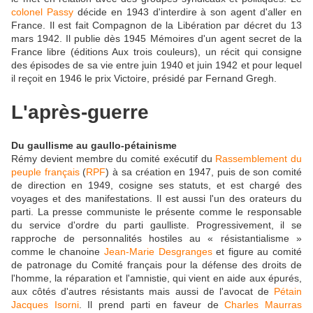
colonel Passy
décide en 1943 d'interdire à son agent d'aller en
France. Il est fait Compagnon de la Libération par décret du 13
mars 1942. Il publie dès 1945 Mémoires d'un agent secret de la
France libre (éditions Aux trois couleurs), un récit qui consigne
des épisodes de sa vie entre juin 1940 et juin 1942 et pour lequel
il reçoit en 1946 le prix Victoire, présidé par Fernand Gregh.
L'après-guerre
Du gaullisme au gaullo-pétainisme
Rémy devient membre du comité exécutif du
Rassemblement du
peuple français
(
RPF
) à sa création en 1947, puis de son comité
de direction en 1949, cosigne ses statuts, et est chargé des
voyages et des manifestations. Il est aussi l'un des orateurs du
parti. La presse communiste le présente comme le responsable
du service d'ordre du parti gaulliste. Progressivement, il se
rapproche de personnalités hostiles au « résistantialisme »
comme le chanoine
Jean-Marie Desgranges
et figure au comité
de patronage du Comité français pour la défense des droits de
l'homme, la réparation et l'amnistie, qui vient en aide aux épurés,
aux côtés d'autres résistants mais aussi de l'avocat de
Pétain
Jacques Isorni
. Il prend parti en faveur de
Charles Maurras