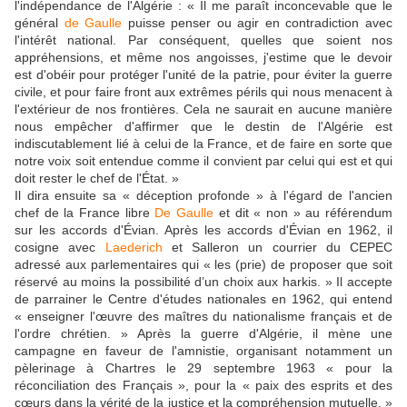
l'indépendance de l'Algérie : « Il me paraît inconcevable que le
général
de Gaulle
puisse penser ou agir en contradiction avec
l'intérêt national. Par conséquent, quelles que soient nos
appréhensions, et même nos angoisses, j'estime que le devoir
est d'obéir pour protéger l'unité de la patrie, pour éviter la guerre
civile, et pour faire front aux extrêmes périls qui nous menacent à
l'extérieur de nos frontières. Cela ne saurait en aucune manière
nous empêcher d'affirmer que le destin de l'Algérie est
indiscutablement lié à celui de la France, et de faire en sorte que
notre voix soit entendue comme il convient par celui qui est et qui
doit rester le chef de l'État. »
Il dira ensuite sa « déception profonde » à l'égard de l'ancien
chef de la France libre
De Gaulle
et dit « non » au référendum
sur les accords d'Évian. Après les accords d'Évian en 1962, il
cosigne avec
Laederich
et Salleron un courrier du CEPEC
adressé aux parlementaires qui « les (prie) de proposer que soit
réservé au moins la possibilité d’un choix aux harkis. » Il accepte
de parrainer le Centre d'études nationales en 1962, qui entend
« enseigner l'œuvre des maîtres du nationalisme français et de
l'ordre chrétien. » Après la guerre d'Algérie, il mène une
campagne en faveur de l'amnistie, organisant notamment un
pèlerinage à Chartres le 29 septembre 1963 « pour la
réconciliation des Français », pour la « paix des esprits et des
cœurs dans la vérité de la justice et la compréhension mutuelle. »