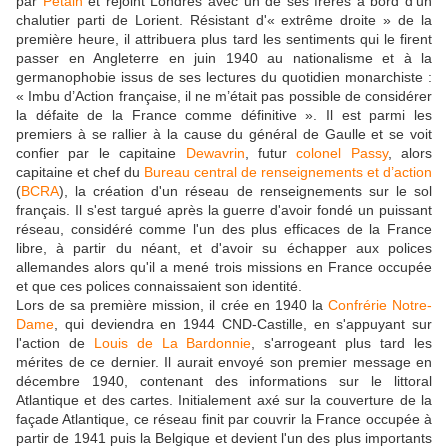
par
Pétain
et rejoint Londres avec un de ses frères à bord d'un
chalutier parti de Lorient. Résistant d'« extrême droite » de la
première heure, il attribuera plus tard les sentiments qui le firent
passer en Angleterre en juin 1940 au nationalisme et à la
germanophobie issus de ses lectures du quotidien monarchiste :
« Imbu d’Action française, il ne m’était pas possible de considérer
la défaite de la France comme définitive ». Il est parmi les
premiers à se rallier à la cause du général de Gaulle et se voit
confier par le capitaine
Dewavrin
, futur
colonel Passy
, alors
capitaine et chef du
Bureau central de renseignements et d’action
(
BCRA
), la création d'un réseau de renseignements sur le sol
français. Il s'est targué après la guerre d'avoir fondé un puissant
réseau, considéré comme l'un des plus efficaces de la France
libre, à partir du néant, et d'avoir su échapper aux polices
allemandes alors qu'il a mené trois missions en France occupée
et que ces polices connaissaient son identité.
Lors de sa première mission, il crée en 1940 la
Confrérie Notre-
Dame
, qui deviendra en 1944 CND-Castille, en s'appuyant sur
l'action de
Louis de La Bardonnie
, s'arrogeant plus tard les
mérites de ce dernier. Il aurait envoyé son premier message en
décembre 1940, contenant des informations sur le littoral
Atlantique et des cartes. Initialement axé sur la couverture de la
façade Atlantique, ce réseau finit par couvrir la France occupée à
partir de 1941 puis la Belgique et devient l'un des plus importants