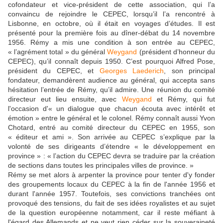
cofondateur et vice-président de cette association, qui l’a
convaincu de rejoindre le CEPEC, lorsqu’il l’a rencontré à
Lisbonne, en octobre, où il était en voyages d’études. Il est
présenté pour la première fois au dîner-débat du 14 novembre
1956. Rémy a mis une condition à son entrée au CEPEC,
« l’agrément total » du général
Weygand
(président d’honneur du
CEPEC), qu’il connaît depuis 1950. C’est pourquoi Alfred Pose,
président du CEPEC, et
Georges Laederich
, son principal
fondateur, demandèrent audience au général, qui accepta sans
hésitation l’entrée de Rémy, qu’il admire. Une réunion du comité
directeur eut lieu ensuite, avec
Weygand
et Rémy, qui fut
l'occasion d'« un dialogue que chacun écouta avec intérêt et
émotion » entre le général et le colonel. Rémy connaît aussi Yvon
Chotard, entré au comité directeur du CEPEC en 1955, son
« éditeur et ami ». Son arrivée au CEPEC s’explique par la
volonté de ses dirigeants d’étendre « le développement en
province » : « l’action du CEPEC devra se traduire par la création
de sections dans toutes les principales villes de province. »
Rémy se met alors à arpenter la province pour tenter d'y fonder
des groupements locaux du CEPEC à la fin de l'année 1956 et
durant l'année 1957. Toutefois, ses convictions tranchées ont
provoqué des tensions, du fait de ses idées royalistes et au sujet
de la question européenne notamment, car il reste méfiant à
l'égard des Allemands et ne veut rien céder sur la souveraineté