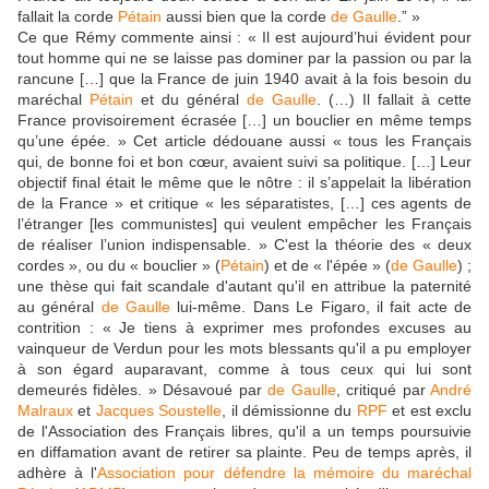
fallait la corde
Pétain
aussi bien que la corde
de Gaulle
.” »
Ce que Rémy commente ainsi : « Il est aujourd’hui évident pour
tout homme qui ne se laisse pas dominer par la passion ou par la
rancune […] que la France de juin 1940 avait à la fois besoin du
maréchal
Pétain
et du général
de Gaulle
. (…) Il fallait à cette
France provisoirement écrasée […] un bouclier en même temps
qu’une épée. » Cet article dédouane aussi « tous les Français
qui, de bonne foi et bon cœur, avaient suivi sa politique. […] Leur
objectif final était le même que le nôtre : il s’appelait la libération
de la France » et critique « les séparatistes, […] ces agents de
l’étranger [les communistes] qui veulent empêcher les Français
de réaliser l’union indispensable. » C'est la théorie des « deux
cordes », ou du « bouclier » (
Pétain
) et de « l'épée » (
de Gaulle
) ;
une thèse qui fait scandale d'autant qu'il en attribue la paternité
au général
de Gaulle
lui-même. Dans Le Figaro, il fait acte de
contrition : « Je tiens à exprimer mes profondes excuses au
vainqueur de Verdun pour les mots blessants qu'il a pu employer
à son égard auparavant, comme à tous ceux qui lui sont
demeurés fidèles. » Désavoué par
de Gaulle
, critiqué par
André
Malraux
et
Jacques Soustelle
, il démissionne du
RPF
et est exclu
de l'Association des Français libres, qu'il a un temps poursuivie
en diffamation avant de retirer sa plainte. Peu de temps après, il
adhère à l'
Association pour défendre la mémoire du maréchal