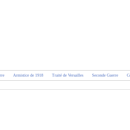
rre
Armistice de 1918
Traité de Versailles
Seconde Guerre
C