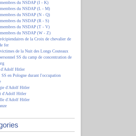
s membres du NSDAP (I - K)
s membres du NSDAP (L - M)
s membres du NSDAP (N - Q)
s membres du NSDAP (R - S)
s membres du NSDAP (T - V)
s membres du NSDAP (W - Z)
 récipiendaires de la Croix de chevalier de
de fer
 victimes de la Nuit des Longs Couteaux
personnel SS du camp de concentration de
urg
 d'Adolf Hitler
 SS en Pologne durant l'occupation
e
ie d'Adolf Hitler
 d'Adolf Hitler
lle d'Adolf Hitler
anze
gories