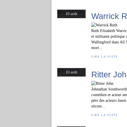
Warrick R
10 août
Ruth Elizabeth Warrick
et militante politique
Wallingford dans All 
mort...
LIRE LA SUITE
Ritter Jo
10 août
Johnathan Southworth 
comédien et acteur amé
père des acteurs Jason 
sitcom...
LIRE LA SUITE