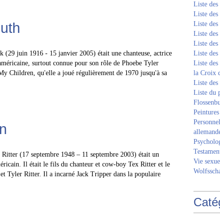
Liste de
Liste de
uth
Liste de
Liste de
Liste de
 (29 juin 1916 - 15 janvier 2005) était une chanteuse, actrice
Liste de
 américaine, surtout connue pour son rôle de Phoebe Tyler
Liste des
My Children, qu'elle a joué régulièrement de 1970 jusqu'à sa
la Croix 
Liste des
Liste du 
Flossenb
Peintures
Personnel
hn
allemand
Psycholog
Testament
Ritter (17 septembre 1948 – 11 septembre 2003) était un
Vie sexue
ricain. Il était le fils du chanteur et cow-boy Tex Ritter et le
Wolfssch
et Tyler Ritter. Il a incarné Jack Tripper dans la populaire
Caté