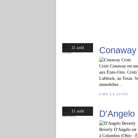
Conaway C
11 août
Cristi Conaway est un
aux États-Unis. Crist
Lubbock, au Texas. So
immobilier....
LIRE LA SUITE
D'Angelo 
11 août
Beverly D'Angelo est 
à Columbus (Ohio - Ét