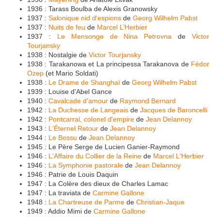
1936 : Tarass Boulba de Alexis Granowsky
1937 :
Salonique nid d'espions
de
Georg Wilhelm Pabst
1937 :
Nuits de feu
de
Marcel L’Herbier
1937 :
Le Mensonge de Nina Petrovna
de
Victor
Tourjansky
1938 : Nostalgie de
Victor Tourjansky
1938 : Tarakanowa et La principessa Tarakanova de
Fédor
Ozep
(et Mario Soldati)
1938 :
Le Drame de Shanghaï
de
Georg Wilhelm Pabst
1939 : Louise d'Abel Gance
1940 :
Cavalcade d'amour
de
Raymond Bernard
1942 :
La Duchesse de Langeais
de
Jacques de Baroncelli
1942 :
Pontcarral, colonel d'empire
de
Jean Delannoy
1943 :
L'Éternel Retour
de
Jean Delannoy
1944 :
Le Bossu
de
Jean Delannoy
1945 : Le Père Serge de Lucien Ganier-Raymond
1946 :
L'Affaire du Collier de la Reine
de
Marcel L'Herbier
1946 :
La Symphonie pastorale
de
Jean Delannoy
1946 : Patrie de Louis Daquin
1947 : La Colère des dieux de Charles Lamac
1947 : La traviata de
Carmine Gallone
1948 :
La Chartreuse de Parme
de
Christian-Jaque
1949 : Addio Mimi de
Carmine Gallone