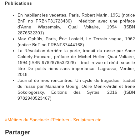
Publications
En habillant les vedettes, Paris, Robert Marin, 1951 (notice
BnF no FRBNF31723436) ; réédition avec une préface
d'Anne Wiazemsky, Quai Voltaire, 1994 (ISBN
2876532301)
Max Ophüls, Paris, Éric Losfeld, Le Terrain vague, 1962
(notice BnF no FRBNF37444168)
La Révolution derrière la porte, traduit du russe par Anne
Coldefy-Faucard, préface de Michel Heller, Quai Voltaire,
1994 (ISBN 9782876532328) – trad. revue et rééd. sous le
titre De petits riens sans importance, Lagrasse, Verdier,
2018.
Journal de mes rencontres. Un cycle de tragédies, traduit
du russe par Marianne Gourg, Odile Menik-Ardin et Irène
Sokologorsky, Éditions des Syrtes, 2016 (ISBN
9782940523467)
#Métiers du Spectacle
#Peintres - Sculpteurs etc..
Partager