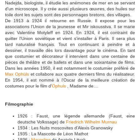
Nadejda, biologiste, il étudie les anémones de mer en se servant
d'un microscope. Il y crée aussi plusieurs œuvres, des huiles sur
toile dont les sujets sont des personnages bretons, des villages.
De 1913 à 1924 il retourne en Russie. Il expose pour les
associations l'Union de la jeunesse et Mir iskousstva. Il se marie
avec Valentine Motyleff en 1924. En 1924, il est contraint de
quitter l'Union soviétique et vient s'installer à Paris. Il sera plus
tard naturalisé français. Tout en continuant à peindre et à
dessiner, il travaille dès lors davantage pour le cinéma. En tant
que costumier et décorateur il intervient dans une centaine de
pièces de théâtre et de ballets et dans une soixantaine de films.
Dans les années 1950, il est notamment le costumier préféré de
Max Ophüls
et collabore aux quatre derniers films du réalisateur.
En 1954, il est nommé à l'Oscar de la meilleure création de
costumes pour le film d'
Ophuls
, Madame de....
Filmographie
1926 : Faust, une légende allemande (Faust, eine
deutsche Volkssage) de
Friedrich Wilhelm Murnau
1934 : Les Nuits moscovites d'Alexis Granowsky
1935 : La Mascotte de Léon Mathot
1936 :
Mayerling
de Anatole Litvak