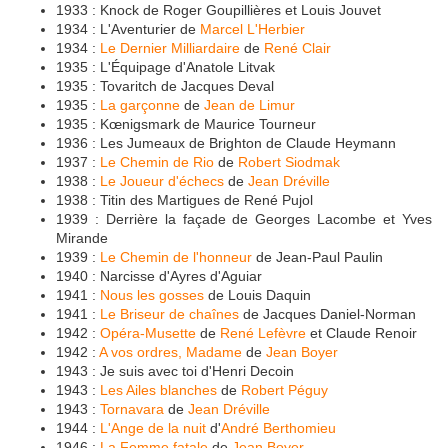
1933 : Knock de Roger Goupillières et Louis Jouvet
1934 : L'Aventurier de
Marcel L'Herbier
1934 :
Le Dernier Milliardaire
de
René Clair
1935 : L'Équipage d'Anatole Litvak
1935 : Tovaritch de Jacques Deval
1935 :
La garçonne
de
Jean de Limur
1935 : Kœnigsmark de Maurice Tourneur
1936 : Les Jumeaux de Brighton de Claude Heymann
1937 :
Le Chemin de Rio
de
Robert Siodmak
1938 :
Le Joueur d'échecs
de
Jean Dréville
1938 : Titin des Martigues de René Pujol
1939 : Derrière la façade de Georges Lacombe et Yves
Mirande
1939 :
Le Chemin de l'honneur
de Jean-Paul Paulin
1940 : Narcisse d'Ayres d'Aguiar
1941 :
Nous les gosses
de Louis Daquin
1941 :
Le Briseur de chaînes
de Jacques Daniel-Norman
1942 :
Opéra-Musette
de
René Lefèvre
et Claude Renoir
1942 :
A vos ordres, Madame
de
Jean Boyer
1943 : Je suis avec toi d'Henri Decoin
1943 :
Les Ailes blanches
de
Robert Péguy
1943 :
Tornavara
de
Jean Dréville
1944 :
L'Ange de la nuit
d'
André Berthomieu
1946 :
La Femme fatale
de
Jean Boyer