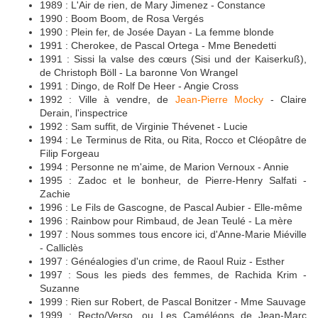
1989 : L'Air de rien, de Mary Jimenez - Constance
1990 : Boom Boom, de Rosa Vergés
1990 : Plein fer, de Josée Dayan - La femme blonde
1991 : Cherokee, de Pascal Ortega - Mme Benedetti
1991 : Sissi la valse des cœurs (Sisi und der Kaiserkuß),
de Christoph Böll - La baronne Von Wrangel
1991 : Dingo, de Rolf De Heer - Angie Cross
1992 : Ville à vendre, de
Jean-Pierre Mocky
- Claire
Derain, l'inspectrice
1992 : Sam suffit, de Virginie Thévenet - Lucie
1994 : Le Terminus de Rita, ou Rita, Rocco et Cléopâtre de
Filip Forgeau
1994 : Personne ne m'aime, de Marion Vernoux - Annie
1995 : Zadoc et le bonheur, de Pierre-Henry Salfati -
Zachie
1996 : Le Fils de Gascogne, de Pascal Aubier - Elle-même
1996 : Rainbow pour Rimbaud, de Jean Teulé - La mère
1997 : Nous sommes tous encore ici, d'Anne-Marie Miéville
- Calliclès
1997 : Généalogies d'un crime, de Raoul Ruiz - Esther
1997 : Sous les pieds des femmes, de Rachida Krim -
Suzanne
1999 : Rien sur Robert, de Pascal Bonitzer - Mme Sauvage
1999 : Recto/Verso, ou Les Caméléons de Jean-Marc