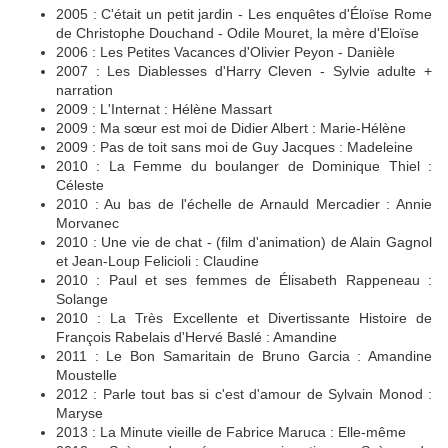
2005 : C'était un petit jardin - Les enquêtes d'Éloïse Rome
de Christophe Douchand - Odile Mouret, la mère d'Eloïse
2006 : Les Petites Vacances d'Olivier Peyon - Danièle
2007 : Les Diablesses d'Harry Cleven - Sylvie adulte +
narration
2009 : L'Internat : Hélène Massart
2009 : Ma sœur est moi de Didier Albert : Marie-Hélène
2009 : Pas de toit sans moi de Guy Jacques : Madeleine
2010 : La Femme du boulanger de Dominique Thiel :
Céleste
2010 : Au bas de l'échelle de Arnauld Mercadier : Annie
Morvanec
2010 : Une vie de chat - (film d'animation) de Alain Gagnol
et Jean-Loup Felicioli : Claudine
2010 : Paul et ses femmes de Élisabeth Rappeneau :
Solange
2010 : La Très Excellente et Divertissante Histoire de
François Rabelais d'Hervé Baslé : Amandine
2011 : Le Bon Samaritain de Bruno Garcia : Amandine
Moustelle
2012 : Parle tout bas si c'est d'amour de Sylvain Monod :
Maryse
2013 : La Minute vieille de Fabrice Maruca : Elle-même