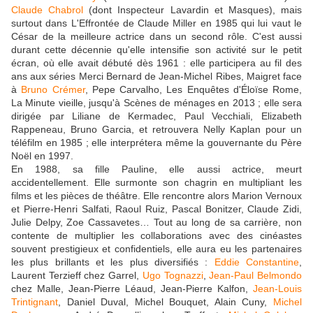
Claude Chabrol
(dont Inspecteur Lavardin et Masques), mais
surtout dans L'Effrontée de Claude Miller en 1985 qui lui vaut le
César de la meilleure actrice dans un second rôle. C'est aussi
durant cette décennie qu'elle intensifie son activité sur le petit
écran, où elle avait débuté dès 1961 : elle participera au fil des
ans aux séries Merci Bernard de Jean-Michel Ribes, Maigret face
à
Bruno Crémer
, Pepe Carvalho, Les Enquêtes d'Éloïse Rome,
La Minute vieille, jusqu'à Scènes de ménages en 2013 ; elle sera
dirigée par Liliane de Kermadec, Paul Vecchiali, Elizabeth
Rappeneau, Bruno Garcia, et retrouvera Nelly Kaplan pour un
téléfilm en 1985 ; elle interprétera même la gouvernante du Père
Noël en 1997.
En 1988, sa fille Pauline, elle aussi actrice, meurt
accidentellement. Elle surmonte son chagrin en multipliant les
films et les pièces de théâtre. Elle rencontre alors Marion Vernoux
et Pierre-Henri Salfati, Raoul Ruiz, Pascal Bonitzer, Claude Zidi,
Julie Delpy, Zoe Cassavetes… Tout au long de sa carrière, non
contente de multiplier les collaborations avec des cinéastes
souvent prestigieux et confidentiels, elle aura eu les partenaires
les plus brillants et les plus diversifiés :
Eddie Constantine
,
Laurent Terzieff chez Garrel,
Ugo Tognazzi
,
Jean-Paul Belmondo
chez Malle, Jean-Pierre Léaud, Jean-Pierre Kalfon,
Jean-Louis
Trintignant
, Daniel Duval, Michel Bouquet, Alain Cuny,
Michel