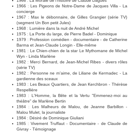
1966 : La Morale de l'histoire de Claude Dagues
1966 : Les Pigeons de Notre-Dame de Jacques Villa - La
concierge
1967 : Max le débonnaire, de Gilles Grangier (série TV)
(segment Un Bon petit Jules)
1968 : Lumière dans la nuit de André Michel
1975 : La Porte du large, de Pierre Badel - Dominique
1979 : Profession comédien - documentaire - de Catherine
Barma et Jean-Claude Longin - Elle-même
1981 : Le Chien-chien de la star Le Mythomane de Michel
Wyn - Linda Marlène
1982 : Merci Bernard, de Jean-Michel Ribes - divers rôles
(série TV)
1982 : Personne ne m'aime, de Liliane de Kermadec - La
gardienne des sceaux
1983 : Les Beaux Quartiers, de Jean Kerchbron - Thérèse
Respellière
1983 : L'Homme, la Bête et la Vertu "Emmenez-moi au
théâtre" de Marlène Bertin
1984 : Les Malheurs de Malou, de Jeanne Barbillon -
Malou Mulet, la journaliste
1984 : Désiré de Dominique Giuliani
1985 : Vivement Truffaut - Documentaire - de Claude de
Givray - Témoignage