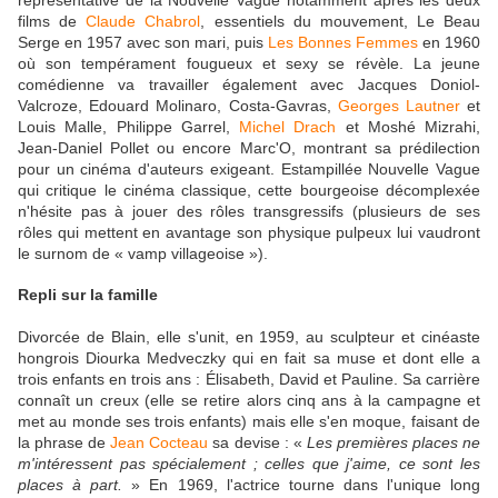
films de
Claude Chabrol
, essentiels du mouvement, Le Beau
Serge en 1957 avec son mari, puis
Les Bonnes Femmes
en 1960
où son tempérament fougueux et sexy se révèle. La jeune
comédienne va travailler également avec Jacques Doniol-
Valcroze, Edouard Molinaro, Costa-Gavras,
Georges Lautner
et
Louis Malle, Philippe Garrel,
Michel Drach
et Moshé Mizrahi,
Jean-Daniel Pollet ou encore Marc'O, montrant sa prédilection
pour un cinéma d'auteurs exigeant. Estampillée Nouvelle Vague
qui critique le cinéma classique, cette bourgeoise décomplexée
n'hésite pas à jouer des rôles transgressifs (plusieurs de ses
rôles qui mettent en avantage son physique pulpeux lui vaudront
le surnom de « vamp villageoise »).
Repli sur la famille
Divorcée de Blain, elle s'unit, en 1959, au sculpteur et cinéaste
hongrois Diourka Medveczky qui en fait sa muse et dont elle a
trois enfants en trois ans : Élisabeth, David et Pauline. Sa carrière
connaît un creux (elle se retire alors cinq ans à la campagne et
met au monde ses trois enfants) mais elle s'en moque, faisant de
la phrase de
Jean Cocteau
sa devise : «
Les premières places ne
m'intéressent pas spécialement ; celles que j'aime, ce sont les
places à part.
» En 1969, l'actrice tourne dans l'unique long