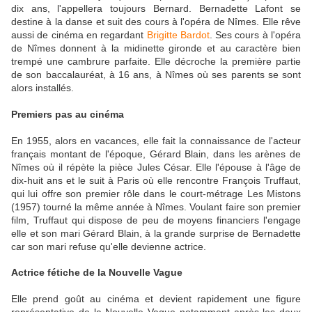
dix ans, l'appellera toujours Bernard. Bernadette Lafont se
destine à la danse et suit des cours à l'opéra de Nîmes. Elle rêve
aussi de cinéma en regardant
Brigitte Bardot
. Ses cours à l'opéra
de Nîmes donnent à la midinette gironde et au caractère bien
trempé une cambrure parfaite. Elle décroche la première partie
de son baccalauréat, à 16 ans, à Nîmes où ses parents se sont
alors installés.
Premiers pas au cinéma
En 1955, alors en vacances, elle fait la connaissance de l'acteur
français montant de l'époque, Gérard Blain, dans les arènes de
Nîmes où il répète la pièce Jules César. Elle l'épouse à l'âge de
dix-huit ans et le suit à Paris où elle rencontre François Truffaut,
qui lui offre son premier rôle dans le court-métrage Les Mistons
(1957) tourné la même année à Nîmes. Voulant faire son premier
film, Truffaut qui dispose de peu de moyens financiers l'engage
elle et son mari Gérard Blain, à la grande surprise de Bernadette
car son mari refuse qu'elle devienne actrice.
Actrice fétiche de la Nouvelle Vague
Elle prend goût au cinéma et devient rapidement une figure
représentative de la Nouvelle Vague notamment après les deux